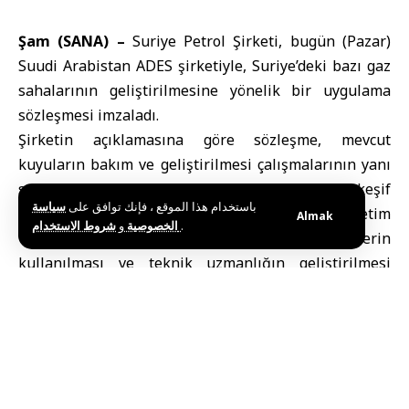
Şam (SANA) –
Suriye Petrol Şirketi
, bugün (Pazar)
Suudi Arabistan
ADES
şirketiyle, Suriye’deki bazı gaz
sahalarının geliştirilmesine yönelik bir uygulama
sözleşmesi imzaladı.
Şirketin açıklamasına göre sözleşme, mevcut
kuyuların bakım ve geliştirilmesi çalışmalarının yanı
sıra, üzerinde anlaşmaya varılan sahalarda yeni keşif
باستخدام هذا الموقع ، فإنك توافق على
سياسة
kuyularının açılmasını kapsıyor. Bu süreçte üretim
Almak
و
الخصوصية
شروط الاستخدام
.
verimliliğini artıracak modern teknolojilerin
kullanılması ve teknik uzmanlığın geliştirilmesi
hedefleniyor.
Açıklamada, gaz üretiminde ilk altı ayın ardından
yüzde 25’e varan kademeli bir artışın beklendiği, yıl
sonuna kadar ise bu oranın yüzde 50 seviyelerine
ulaşmasının öngörüldüğü belirtildi. Bu artışın, arz