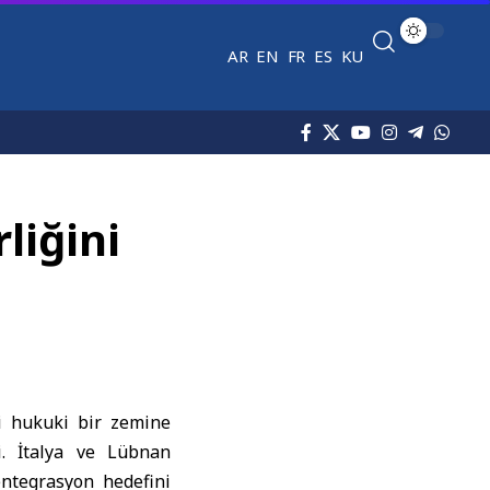
AR
EN
FR
ES
KU
liğini
ini hukuki bir zemine
i. İtalya ve Lübnan
ntegrasyon hedefini