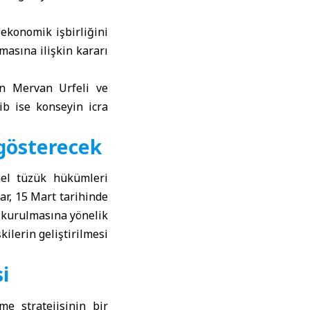
 ekonomik işbirliğini
masına ilişkin kararı
an Mervan Urfeli ve
ib ise konseyin icra
 gösterecek
emel tüzük hükümleri
ar, 15 Mart tarihinde
n kurulmasına yönelik
kilerin geliştirilmesi
i
me stratejisinin bir