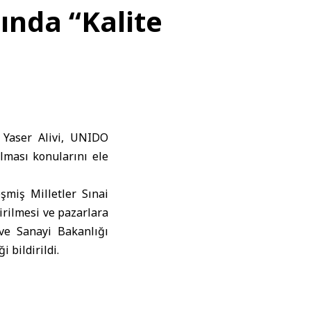
ında “Kalite
 Yaser Alivi, UNIDO
ılması konularını ele
şmiş Milletler Sınai
irilmesi ve pazarlara
 ve Sanayi Bakanlığı
 bildirildi.
samında resmi temas