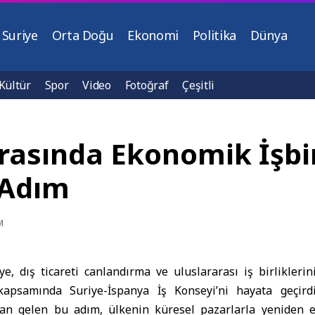
Suriye
Orta Doğu
Ekonomi
Politika
Dünya
Kültür
Spor
Video
Fotoğraf
Çeşitli
Arasında Ekonomik İşbir
 Adım
M
ye, dış ticareti canlandırma ve uluslararası iş birlikler
i kapsamında
Suriye-İspanya İş Konseyi
’ni hayata geçird
dan gelen bu adım, ülkenin küresel pazarlarla yeniden e