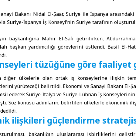
Sanayi Bakanı
Nidal El-Şaar, Suriye ile İspanya arasındaki
a Suriye-İspanya İş Konseyi’nin Suriye tarafının oluşturul
yin başkanlığına Mahir El-Safi getirilirken, Abdurrahm
h başkan yardımcılığı görevlerini üstlendi. Basil El-Hat
dı.
nseyleri tüzüğüne göre faaliyet
n diğer ülkelerle olan ortak iş konseylerine ilişkin t
tlerini yürüteceği belirtildi. Ekonomi ve Sanayi Bakanı El-Şa
emsil edecek Suriye-İtalya ve Suriye-Lübnan İş Konseylerini
tı. Söz konusu adımların, belirtilen ülkelerle ekonomik iliş
dedildi.
k ilişkileri güçlendirme stratejis
turulması, bakanlığın uluslararası işbirliklerini geliştir