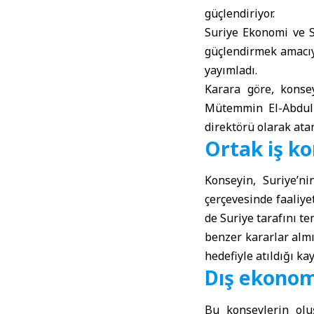
güçlendiriyor.
Suriye Ekonomi ve 
güçlendirmek amacıyl
yayımladı.
Karara göre, konse
Mütemmin El-Abdulla
direktörü olarak atan
Ortak iş ko
Konseyin, Suriye’ni
çerçevesinde faaliye
de Suriye tarafını t
benzer kararlar almış
hedefiyle atıldığı kay
Dış ekonomi
Bu konseylerin oluş