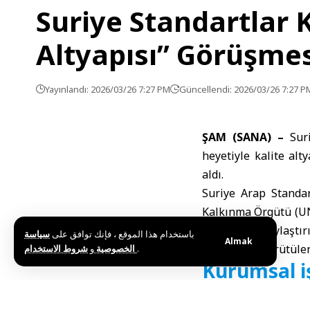
Suriye Standartlar 
Altyapısı” Görüşme
Yayınlandı: 2026/03/26 7:27 PM
Güncellendi: 2026/03/26 7:27 P
ŞAM (SANA) –
Sur
heyetiyle kalite alt
aldı.
Suriye Arap Standar
Kalkınma Örgütü (UNI
erişimin kolaylaştı
باستخدام هذا الموقع ، فإنك توافق على
سياسة
Almak
işbirliğiyle yürütül
و
الخصوصية
شروط الاستخدام
.
Kurumsal işb
Video konferans yö