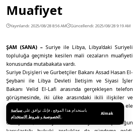
Muafiyet
Yayınlandı: 2025/08/28 8:56 AM
Güncellendi: 2025/08/28 9:19 AM
ŞAM (SANA) –
Suriye ile Libya, Libya’daki Suriyeli
topluluğa geçmişte kesilen mali cezaların muafiyeti
konusunda mutabakata vardı.
Suriye Dışişleri ve Gurbetçiler Bakanı Assad Hasan El-
Şeybani ile Libya Devleti İletişim ve Siyasi İşler
Bakanı Velid El-Lafi arasında gerçekleşen telefon
görüşmesinde, iki ülke arasındaki ikili ilişkiler ve
çeşitli alanlarda iş birliğini geliştirme yolları ele
باستخدام هذا الموقع ، فإنك توافق على
سياسة
alındı.
Almak
و
الخصوصية
شروط الاستخدام
.
Görüşmede, Libya’daki Suriyeli topluluğun
karşılaştığı hukuki zorluklar da gündeme geldi.