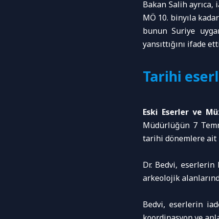
Bakan Salih ayrıca, 
MÖ 10. binyıla kadar
bunun Suriye uygarl
yansıttığını ifade etti
Tarihi eser
Eski Eserler ve M
Müdürlüğün 7 Temmu
tarihi dönemlere ait 2
Dr. Bedvi, eserleri
arkeolojik alanlarınd
Bedvi, eserlerin ia
koordinasyon ve anl