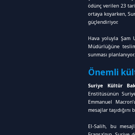
ödünç verilen 23 tari
ortaya koyarken, Sur
güçlendiriyor.
Hava yoluyla Şam Ul
Müdürlüğüne teslim
sunması planlanıyor.
Önemli kült
Suriye Kültür B
Enstitüsünün Suriy
Emmanuel Macron’un
mesajlar taşıdığını be
El-Salih, bu mesaj
Fransa’nın, Suriye 