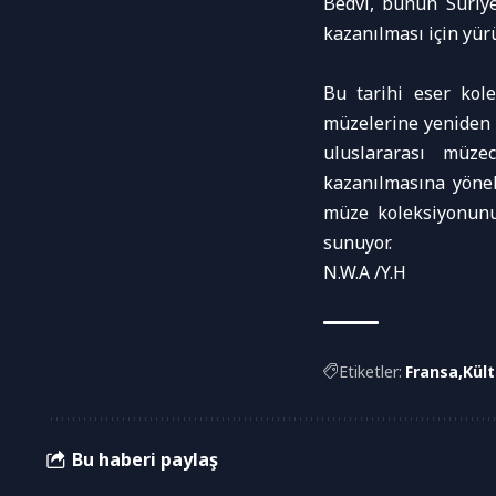
Bedvi, bunun Suriye
kazanılması için yür
Bu tarihi eser kol
müzelerine yeniden 
uluslararası müzec
kazanılmasına yönel
müze koleksiyonunu
sunuyor.
N.W.A /Y.H
Etiketler:
Fransa
Kült
Bu haberi paylaş