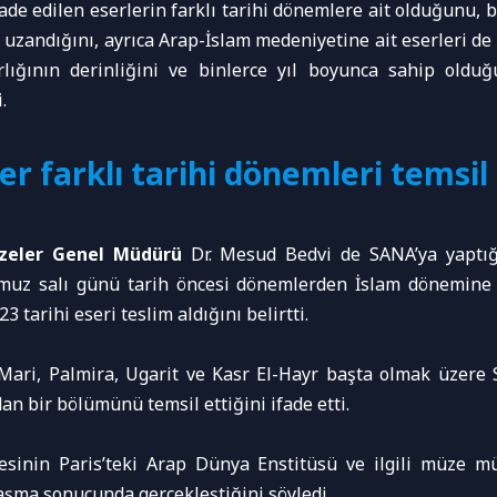
iade edilen eserlerin farklı tarihi dönemlere ait olduğunu, 
 uzandığını, ayrıca Arap-İslam medeniyetine ait eserleri de i
ığının derinliğini ve binlerce yıl boyunca sahip olduğu 
.
ler farklı tarihi dönemleri temsil
üzeler Genel Müdürü
Dr. Mesud Bedvi de SANA’ya yaptığ
z salı günü tarih öncesi dönemlerden İslam dönemine 
3 tarihi eseri teslim aldığını belirtti.
n Mari, Palmira, Ugarit ve Kasr El-Hayr başta olmak üzere 
an bir bölümünü temsil ettiğini ifade etti.
desinin Paris’teki Arap Dünya Enstitüsü ve ilgili müze m
aşma sonucunda gerçekleştiğini söyledi.