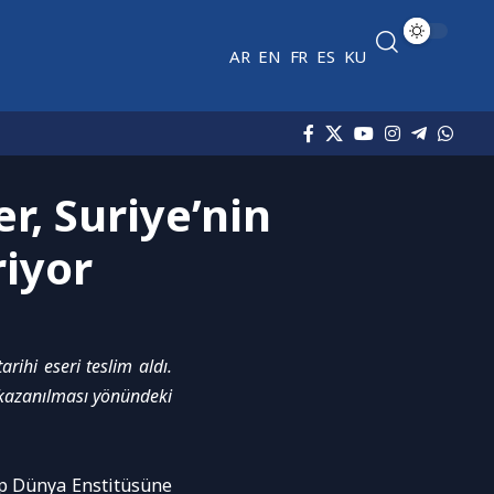
AR
EN
FR
ES
KU
r, Suriye’nin
riyor
ihi eseri teslim aldı.
i kazanılması yönündeki
ap Dünya Enstitüsüne