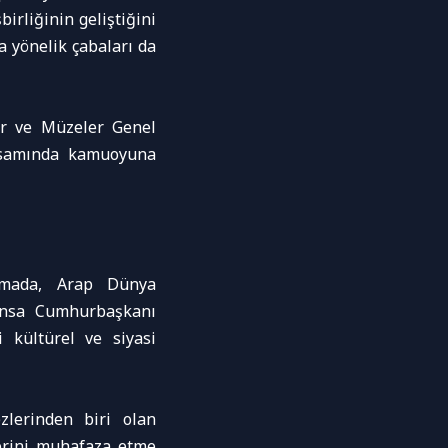
birliğinin geliştiğini
a yönelik çabaları da
ler ve Müzeler Genel
apsamında kamuoyuna
amada, Arap Dünya
ransa Cumhurbaşkanı
 kültürel ve siyasi
zlerinden biri olan
lerini muhafaza etme