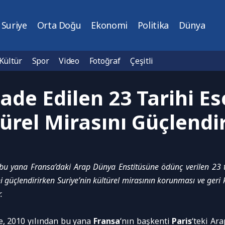
Suriye
Orta Doğu
Ekonomi
Politika
Dünya
Kültür
Spor
Video
Fotoğraf
Çeşitli
ade Edilen 23 Tarihi Ese
ürel Mirasını Güçlendi
 bu yana Fransa’daki Arap Dünya Enstitüsüne ödünç verilen 23 tar
ğini güçlendirirken Suriye’nin kültürel mirasının korunması ve ger
.
e, 2010 yılından bu yana
Fransa
‘nın başkenti
Paris
‘teki Ar