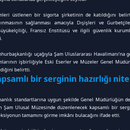
mleri üstlenen bir sigorta şirketinin de katıldığını beli
şınmasının sağlanması amacıyla Dışişleri ve Gurbetçile
üyükelçiliği, Fransız Enstitüsü ve ilgili güvenlik kurum
.
mhurbaşkanlığı uçağıyla Şam Uluslararası Havalimanı’na get
umlarının işbirliğiyle Eski Eserler ve Müzeler Genel Müdü
iğini belirtti.
apsamlı bir serginin hazırlığı nit
zmanlık standartlarına uygun şekilde Genel Müdürlüğün d
an Şam Ulusal Müzesinde düzenlenecek kapsamlı bir sergiy
eksiyonun tamamını görme imkânı bulacağını ifade etti.