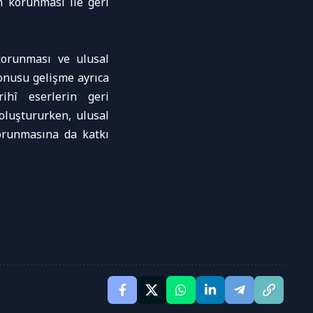
n korunması ile geri
korunması ve ulusal
onusu gelişme ayrıca
rihî eserlerin geri
oluştururken, ulusal
orunmasına da katkı