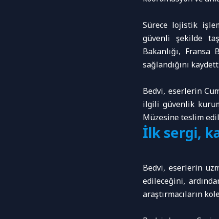
Sürece lojistik işle
güvenli şekilde ta
Bakanlığı, Fransa B
sağlandığını kaydetti
Bedvi, eserlerin Cu
ilgili güvenlik kur
Müzesine teslim edild
İlk sergi, k
Bedvi, eserlerin u
edileceğini, ardınd
araştırmacıların kol