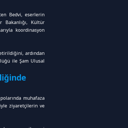
rten Bedvi, eserlerin
r Bakanlığı, Kültür
larıyla koordinasyon
irildiğini, ardından
rlüğü ile Şam Ulusal
eliğinde
epolarında muhafaza
le ziyaretçilerin ve