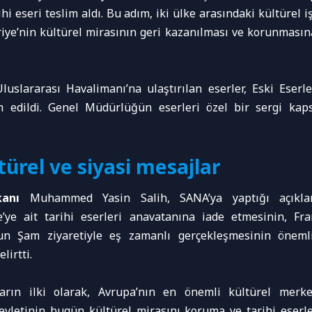
hi eseri teslim aldı. Bu adım, iki ülke arasındaki kültürel iş
iye’nin kültürel mirasının geri kazanılması ve korunmasın
uslararası Havalimanı’na ulaştırılan eserler, Eski Eser
 edildi. Genel Müdürlüğün eserleri özel bir sergi k
ürel ve siyasi mesajlar
akanı
Muhammed Yasin Salih, SANA’ya yaptığı açıkl
e’ye ait tarihi eserleri anavatanına iade etmesinin, F
 Şam ziyaretiyle eş zamanlı gerçekleşmesinin önemli
lirtti.
ların ilki olarak, Avrupa’nın en önemli kültürel merke
devletinin bugün kültürel mirasını koruma ve tarihi eser