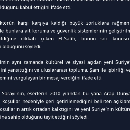
lduğunu kabul ettiğini ifade etti.
ktörün karşı karşıya kaldığı büyük zorluklara rağme
ile bunlara ait koruma ve güvenlik sistemlerinin geliştiri
dildiğine dikkati çeken El-Salih, bunun söz konus
i olduğunu söyledi.
şimin aynı zamanda kültürel ve siyasi açıdan yeni Suriy
ini yansıttığını ve uluslararası topluma, Şam ile işbirliği v
emini vurgulayan bir mesaj verdiğini ifade etti.
e Sarayı’nın, eserlerin 2010 yılından bu yana Arap Düny
i koşullar nedeniyle geri getirilemediğini belirten açıkla
ulların artık ortadan kalktığını ve yeni Suriye’nin kültür
ne sahip olduğunu teyit ettiğini söyledi.