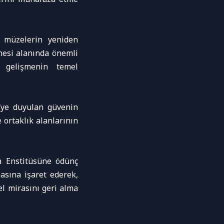
n müzelerin yeniden
lmesi alanında önemli
u gelişmenin temel
e’ye duyulan güvenin
e ortaklık alanlarının
a Enstitüsüne ödünç
masına işaret ederek,
el mirasını geri alma