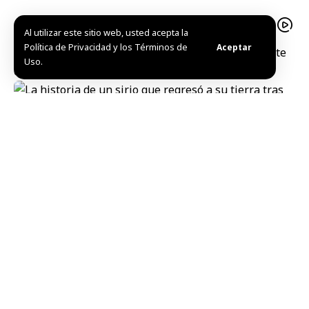
Al utilizar este sitio web, usted acepta la
Política de Privacidad y los Términos de
Aceptar
Ejército sirio destruye 1.500 minas en Qarah al norte
Uso.
de Damasco
La historia de un sirio que regresó a su tierra tras
años de desplazamiento