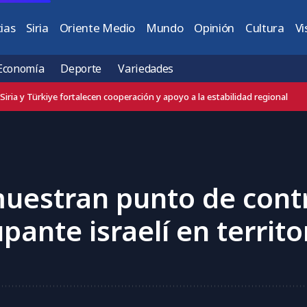
ias
Siria
Oriente Medio
Mundo
Opinión
Cultura
Vi
Economía
Deporte
Variedades
Damasco Campo eleva a 8.000 m³ diarios la producción de toba volcánica
estran punto de contr
pante israelí en territor