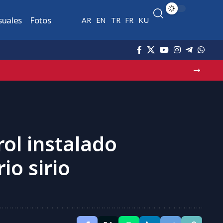
suales
Fotos
AR
EN
TR
FR
KU
ol instalado
io sirio