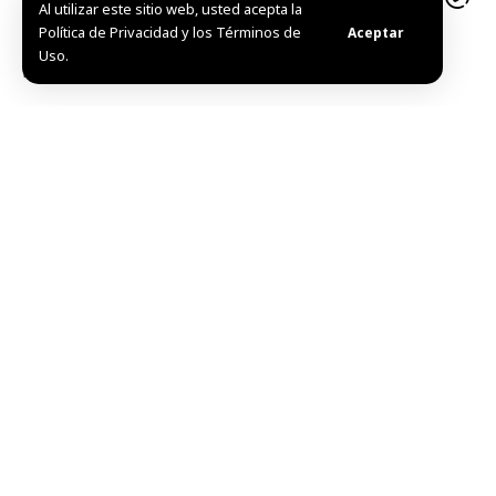
Al utilizar este sitio web, usted acepta la
Política de Privacidad y los Términos de
Aceptar
Inicia el cultivo de Pistacho en Siria en medio de
Uso.
buenas expectativas
Ejército sirio destruye 1.500 minas en Qarah al norte
de Damasco