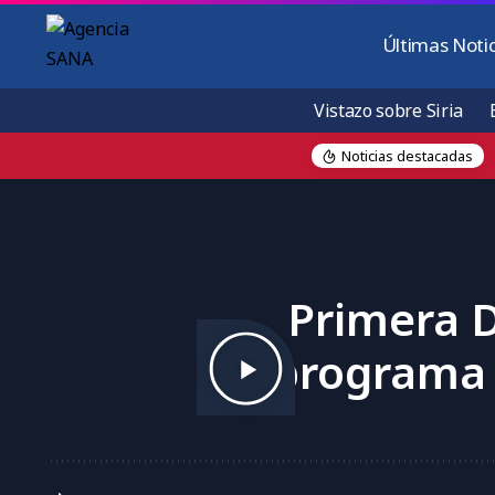
Últimas Notic
Vistazo sobre Siria
Noticias destacadas
s vecinos
Primera D
programa c