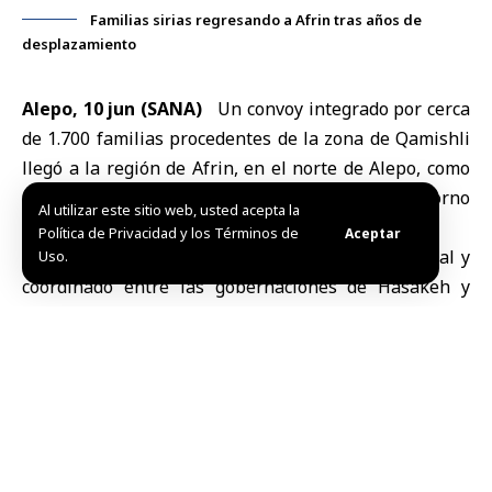
Familias sirias regresando a Afrin tras años de
desplazamiento
Alepo, 10 jun (SANA)
Un convoy integrado por cerca
de
1.700 familias procedentes de la zona de Qamishli
llegó a la
región de Afrin, en el norte de Alepo
, como
parte de los esfuerzos destinados a facilitar el retorno
Al utilizar este sitio web, usted acepta la
de los ciudadanos a sus hogares.
Política de Privacidad y los Términos de
Aceptar
El regreso fue facilitado por el Equipo Presidencial y
Uso.
coordinado entre las gobernaciones de Hasakeh y
Alepo, junto con la administración de Afrin, en el
marco de las acciones orientadas a apoyar el retorno y
reasentamiento de los desplazados.
El alcalde de Afrin, Mohammad Abdul Hanan, explicó a
SANA que los retornados fueron recibidos bajo la
supervisión de la administración local y el Equipo