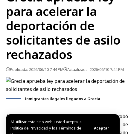
para acelerar la
deportación de
solicitantes de asilo
rechazados
Publicada: 2026/06/10 7:44 PM
Actualizada: 2026/06/10 7:44 PM
Inmigrantes ilegales llegados a Grecia
Atenas, 10 jun (SANA)
El
Parlamento griego
aprobó
Al utilizar este sitio web, usted acepta la
una ley destinada a
agilizar la deportación de
Política de Privacidad y los Términos de
Aceptar
solicitantes de asilo
cuyas peticiones hayan sido