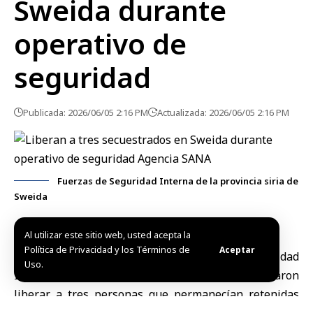
Sweida durante
operativo de
seguridad
Publicada: 2026/06/05 2:16 PM
Actualizada: 2026/06/05 2:16 PM
Fuerzas de Seguridad Interna de la provincia siria de
Sweida
Al utilizar este sitio web, usted acepta la
Política de Privacidad y los Términos de
Aceptar
Sweida, 5 jun (SANA)
Las
Fuerzas de Seguridad
Uso.
Interna
de la provincia siria de
Sweida
lograron
liberar a tres personas que permanecían retenidas