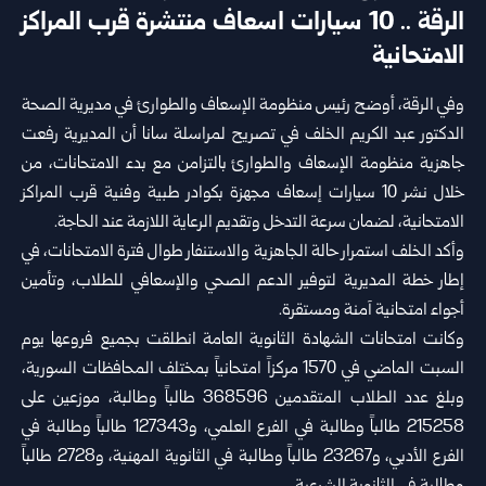
الرقة .. 10 سيارات اسعاف منتشرة قرب المراكز
الامتحانية
وفي
الرقة
، أوضح رئيس منظومة الإسعاف والطوارئ في مديرية الصحة
الدكتور عبد الكريم الخلف في تصريح لمراسلة سانا أن المديرية رفعت
جاهزية منظومة الإسعاف والطوارئ بالتزامن مع بدء الامتحانات، من
خلال نشر 10 سيارات إسعاف مجهزة بكوادر طبية وفنية قرب المراكز
الامتحانية، لضمان سرعة التدخل وتقديم الرعاية اللازمة عند الحاجة.
وأكد الخلف استمرار حالة الجاهزية والاستنفار طوال فترة الامتحانات، في
إطار خطة المديرية لتوفير الدعم الصحي والإسعافي للطلاب، وتأمين
أجواء امتحانية آمنة ومستقرة.
وكانت امتحانات الشهادة الثانوية العامة انطلقت بجميع فروعها يوم
السبت الماضي في 1570 مركزاً امتحانياً بمختلف المحافظات السورية‎،
وبلغ ‏عدد الطلاب ‏المتقدمين 368596 طالباً وطالبة، موزعين على
‌‏215258 ‏طالباً وطالبة في الفرع العلمي، و127343 طالباً ‏وطالبة في
‏الفرع الأدبي، و‏23267 طالباً وطالبة في الثانوية ‏المهنية، و2728 طالباً