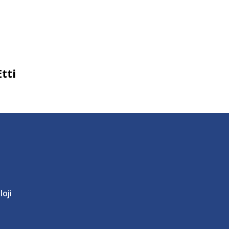
tti
loji