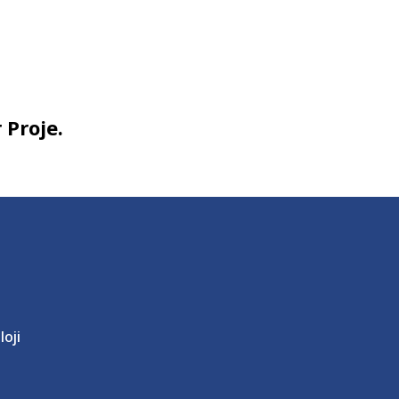
 Proje.
loji