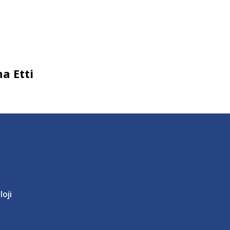
a Etti
loji