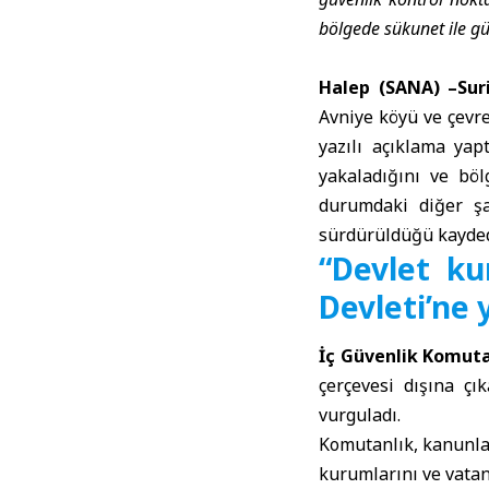
bölgede sükunet ile gü
Halep (SANA) –
Sur
Avniye köyü ve çevre
yazılı açıklama yap
yakaladığını ve böl
durumdaki diğer şa
sürdürüldüğü kayded
“Devlet ku
Devleti’ne y
İç Güvenlik Komuta
çerçevesi dışına çı
vurguladı.
Komutanlık, kanunlar
kurumlarını ve vata