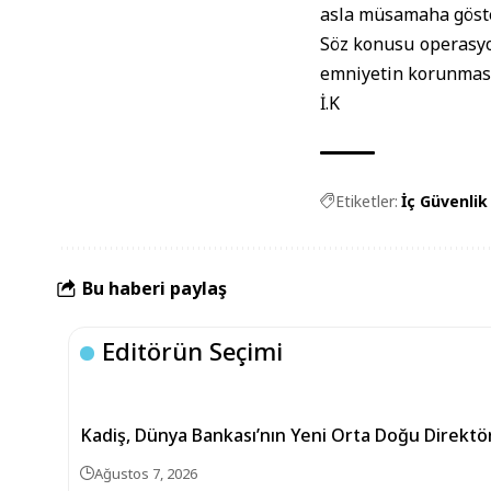
asla müsamaha göste
Söz konusu operasyo
emniyetin korunması
İ.K
Etiketler:
İç Güvenlik
Bu haberi paylaş
Editörün Seçimi
Kadiş, Dünya Bankası’nın Yeni Orta Doğu Direkt
Ağustos 7, 2026