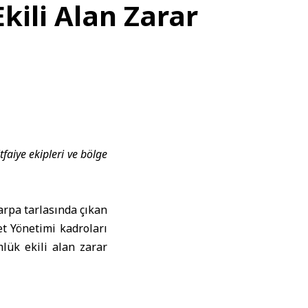
ili Alan Zarar
faiye ekipleri ve bölge
arpa tarlasında çıkan
t Yönetimi kadroları
lük ekili alan zarar
h, SANA muhabirine
madan kontrol altına