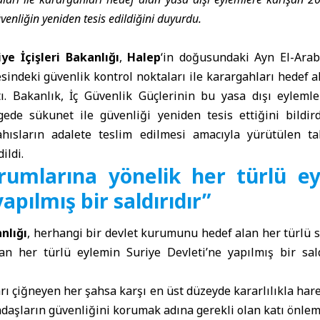
venliğin yeniden tesis edildiğini duyurdu.
iye İçişleri Bakanlığı
,
Halep
‘in doğusundaki Ayn El-Arab
sindeki güvenlik kontrol noktaları ile karargahları hedef ala
tı. Bakanlık, İç Güvenlik Güçlerinin bu yasa dışı eylemle
gede sükunet ile güvenliği yeniden tesis ettiğini bildirdi
hısların adalete teslim edilmesi amacıyla yürütülen tak
ildi.
rumlarına yönelik her türlü e
apılmış bir saldırıdır”
nlığı
, herhangi bir devlet kurumunu hedef alan her türlü 
kan her türlü eylemin Suriye Devleti’ne yapılmış bir sald
ı çiğneyen her şahsa karşı en üst düzeyde kararlılıkla hare
ndaşların güvenliğini korumak adına gerekli olan katı önle