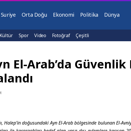
Suriye
Orta Doğu
Ekonomi
Politika
Dünya
Kültür
Spor
Video
Fotoğraf
Çeşitli
Ayn El-Arab’da Güvenli
alandı
M
ığı, Halep’in doğusundaki Ayn El-Arab bölgesinde bulunan El-Avni
ları ile karargahları hedef alan yasa dışı eylemlere karışan 20