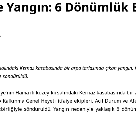
 Yangın: 6 Dönümlük Ek
M
rsalındaki Kernaz kasabasında bir arpa tarlasında çıkan yangın, it
e söndürüldü.
iye’nin
Hama
ili kuzey kırsalındaki Kernaz kasabasında bir 
 Kalkınma Genel Heyeti itfaiye ekipleri,
Acil Durum ve Afe
işbirliğiyle söndürüldü. Yangın nedeniyle yaklaşık 6 dönüm
ma Genel Heyeti Medya Ofisi Müdürü Muhammed El-Şey
 itfaiye ekiplerinin yangını komşu tarım arazilerine sıçra