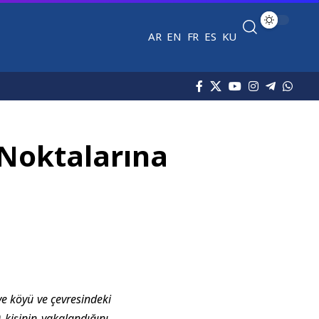
AR
EN
FR
ES
KU
k Noktalarına
ye köyü ve çevresindeki
 kişinin yakalandığını,