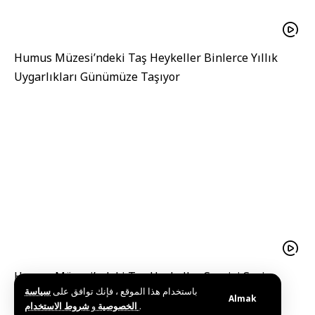
Humus Müzesi’ndeki Taş Heykeller Binlerce Yıllık
Uygarlıkları Günümüze Taşıyor
Humus Müzesi’ndeki Taş Heykeller Sergisi Suriye
باستخدام هذا الموقع ، فإنك توافق على
سياسة
Uygarlıklarının Hikayesini Anlatıyor
Almak
و
الخصوصية
شروط الاستخدام
.