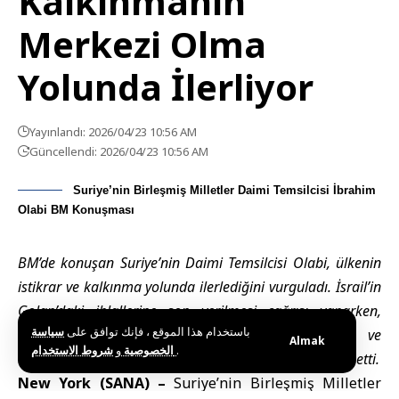
Kalkınmanın
Merkezi Olma
Yolunda İlerliyor
Yayınlandı: 2026/04/23 10:56 AM
Güncellendi: 2026/04/23 10:56 AM
Suriye’nin Birleşmiş Milletler Daimi Temsilcisi İbrahim
Olabi BM Konuşması
BM’de konuşan Suriye’nin Daimi Temsilcisi Olabi, ülkenin
istikrar ve kalkınma yolunda ilerlediğini vurguladı. İsrail’in
Golan’daki ihlallerine son verilmesi çağrısı yaparken,
باستخدام هذا الموقع ، فإنك توافق على
سياسة
uluslararası toplumu Suriye’nin yeniden imar ve
Almak
و
الخصوصية
شروط الاستخدام
.
toparlanma sürecine daha fazla destek vermeye davet etti.
New York (SANA) –
Suriye’nin Birleşmiş Milletler