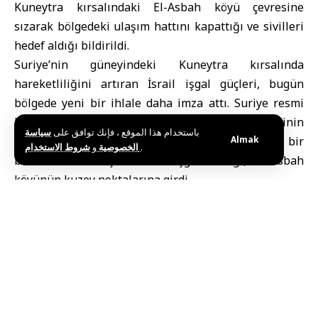
Kuneytra
kırsalındaki El-Asbah köyü çevresine
sızarak bölgedeki ulaşım hattını kapattığı ve sivilleri
hedef aldığı bildirildi.
Suriye’nin güneyindeki Kuneytra kırsalında
hareketliliğini artıran İsrail işgal güçleri, bugün
bölgede yeni bir ihlale daha imza attı. Suriye resmi
haber ajansı SANA’nın Kuneytra muhabirinin
باستخدام هذا الموقع ، فإنك توافق على
سياسة
aktardığı bilgilere göre, 4 askeri araç ve bir
Almak
و
الخصوصية
شروط الاستخدام
.
buldozerden oluşan İsrail işgal birliği, El-Asbah
köyünün kuzey noktalarına girdi.
Sivillere ateş açıldı
Bölgeye sızan İsrail işgal güçleri, sivillerin geçiş
güzergahında kontrol noktası oluşturdu. Yoldan geçen
bölge sakinlerine müdahale eden işgal askerlerinin;
sivilleri tarama ve alıkonulma korkusuyla sindirmeye
çalıştığı, geçişleri engellemek amacıyla ateş açtığı