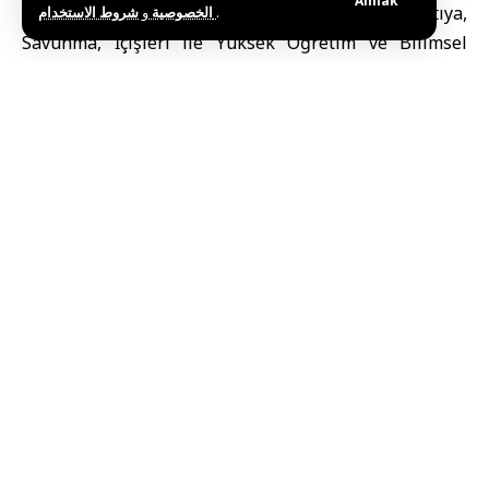
Almak
Şam’daki Bakanlık binasında düzenlenen toplantıya,
و
الخصوصية
شروط الاستخدام
.
Savunma, İçişleri ile Yüksek Öğretim ve Bilimsel
Araştırma Bakanlıklarından temsilciler de katıldı.
Toplantıda, organ nakli hizmetlerinin iyileştirilmesi,
Ulusal Organ Nakli Merkezi’nin aktif hale getirilmesi
ve hastalar için nakil süreçlerinin kolaylaştırılması
ele alındı.
Ayrıca, nakil yapan merkezler arasında adil dağılım
sağlanması amacıyla ilgili komitelerin yeniden
yapılandırılması konusu da gündeme geldi.
Kamu ve Özel Hastaneler
İçin Yeni Standartlar
Toplantıda, kamu hastanelerinde organ nakli
merkezlerinin faaliyete geçirilmesinin önemi
vurgulanırken, özel hastanelerin de belirlenen
standartlar doğrultusunda kemik iliği, böbrek ve