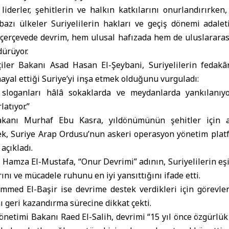
liderler, şehitlerin ve halkın katkılarını onurlandırırken
bazı ülkeler Suriyelilerin hakları ve geçiş dönemi adalet
u çerçevede devrim, hem ulusal hafızada hem de uluslararas
dürüyor.
çiler Bakanı Asad Hasan El-Şeybani, Suriyelilerin fedakâ
hayal ettiği Suriye’yi inşa etmek olduğunu vurguladı:
sloganları hâlâ sokaklarda ve meydanlarda yankılanıy
atıyor.”
kanı Murhaf Ebu Kasra, yıldönümünün şehitler için an
k, Suriye Arap Ordusu’nun askeri operasyon yönetim pla
 açıkladı.
amza El-Mustafa, “Onur Devrimi” adının, Suriyelilerin eşi
nı ve mücadele ruhunu en iyi yansıttığını ifade etti.
med El-Başir ise devrime destek verdikleri için görevler
ı geri kazandırma sürecine dikkat çekti.
önetimi Bakanı Raed El-Salih, devrimi “15 yıl önce özgürlük