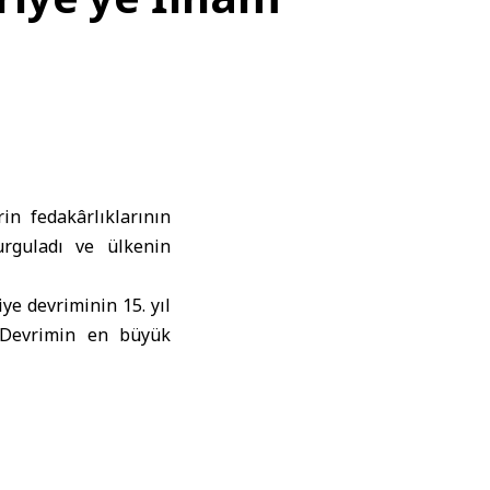
n fedakârlıklarının
rguladı ve ülkenin
e devriminin 15. yıl
. Devrimin en büyük
ur uğruna verdikleri
sürdürme, sorumluluk
dakârlıklarına layık,