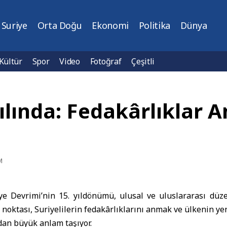
Suriye
Orta Doğu
Ekonomi
Politika
Dünya
Kültür
Spor
Video
Fotoğraf
Çeşitli
ılında: Fedakârlıklar A
M
e Devrimi’nin 15. yıldönümü, ulusal ve uluslararası düz
noktası, Suriyelilerin fedakârlıklarını anmak ve ülkenin y
dan büyük anlam taşıyor.