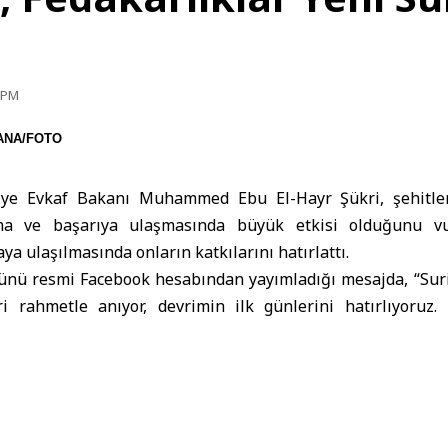
0 PM
SANA/FOTO
iye Evkaf Bakanı
Muhammed Ebu El-Hayr Şükri, şehitleri
şma ve başarıya ulaşmasında büyük etkisi olduğunu vu
a ulaşılmasında onların katkılarını hatırlattı.
nü resmi Facebook hesabından yayımladığı mesajda, “Suriy
i rahmetle anıyor, devrimin ilk günlerini hatırlıyoruz
 ‘Sana dayandık Allah’ idi ve Suriyelilerin özgürlük ve on
yeniden hatırlıyoruz” dedi.
ıl dönümünde, yeni Suriye’yi inşa etmek için yürüyüşü 
alışmaya dair sözümüzü yeniliyoruz; bu Suriye, halkının fe
onur değerleri üzerine kurulacaktır” ifadelerini kullandı.