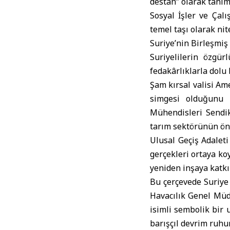
destan” olarak tanım
Sosyal İşler ve Çal
temel taşı olarak nit
Suriye’nin Birleşmiş
Suriyelilerin özgür
fedakârlıklarla dolu
Şam kırsal valisi Am
simgesi olduğunu b
Mühendisleri Sendik
tarım sektörünün öne
Ulusal Geçiş Adaleti
gerçekleri ortaya ko
yeniden inşaya katkı
Bu çerçevede Suriye
Havacılık Genel Müd
isimli sembolik bir 
barışçıl devrim ruhu