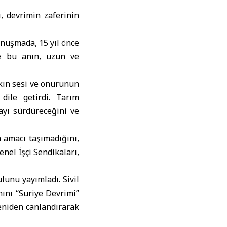
, devrimin zaferinin
onuşmada, 15 yıl önce
 ve bu anın, uzun ve
lkın sesi ve onurunun
dile getirdi. Tarım
ayı sürdüreceğini ve
m amacı taşımadığını,
nel İşçi Sendikaları,
unu yayımladı. Sivil
ını “Suriye Devrimi”
yeniden canlandırarak