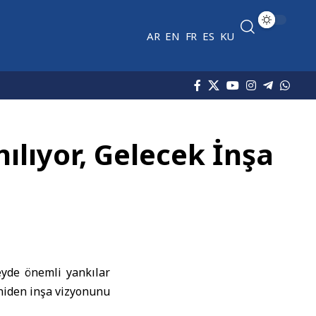
AR
EN
FR
ES
KU
nılıyor, Gelecek İnşa
eyde önemli yankılar
eniden inşa vizyonunu