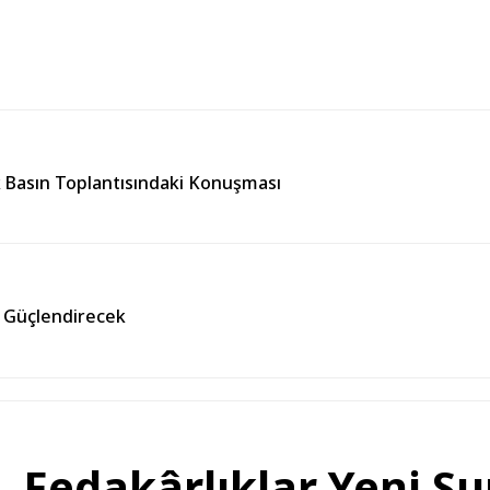
k Basın Toplantısındaki Konuşması
ı Güçlendirecek
, Fedakârlıklar Yeni Su