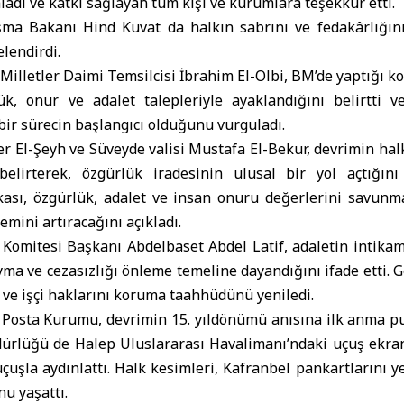
ladı ve katkı sağlayan tüm kişi ve kurumlara teşekkür etti.
ışma Bakanı Hind Kuvat da halkın sabrını ve fedakârlığını
elendirdi.
 Milletler Daimi Temsilcisi İbrahim El-Olbi, BM’de yaptığı k
lük, onur ve adalet talepleriyle ayaklandığını belirtti
 bir sürecin başlangıcı olduğunu vurguladı.
er El-Şeyh ve Süveyde valisi Mustafa El-Bekur, devrimin ha
elirterek, özgürlük iradesinin ulusal bir yol açtığını 
ası, özgürlük, adalet ve insan onuru değerlerini savunm
mini artıracağını açıkladı.
 Komitesi Başkanı Abdelbaset Abdel Latif, adaletin intika
yma ve cezasızlığı önleme temeline dayandığını ifade etti. Ge
 ve işçi haklarını koruma taahhüdünü yeniledi.
 Posta Kurumu, devrimin 15. yıldönümü anısına ilk anma pul
ürlüğü de Halep Uluslararası Havalimanı’ndaki uçuş ekran
uçuşla aydınlattı. Halk kesimleri, Kafranbel pankartlarını 
nu yaşattı.