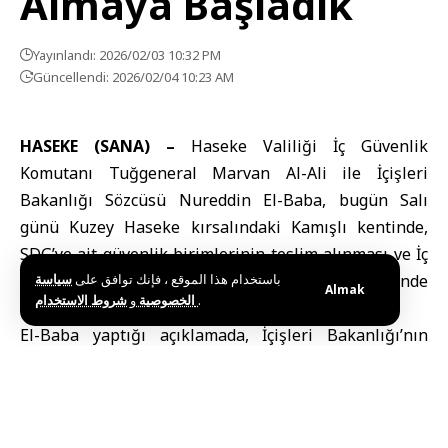
Almaya Başladık
Yayınlandı: 2026/02/03 10:32 PM
Güncellendi: 2026/02/04 10:23 AM
HASEKE (SANA) –
Haseke Valiliği
İç Güvenlik
Komutanı Tuğgeneral Marvan Al-Ali ile
İçişleri
Bakanlığı
Sözcüsü Nureddin El-Baba, bugün Salı
günü Kuzey Haseke kırsalındaki Kamışlı kentinde,
SDG’ye ait güvenlik birimlerinin teslim alınması ve İç
Güvenlik güçlerinin şehirde konuşlanması öncesinde
سياسة
باستخدام هذا الموقع ، فإنك توافق على
Almak
و
الخصوصية
شروط الاستخدام
.
incelemelerde bulundu.
El-Baba yaptığı açıklamada, İçişleri Bakanlığı’nın
Kamışlı’daki güvenlik binalarını SDG’den teslim
almaya başladığını ve bunun, şehirde güvenliğin
sağlanması amacıyla yürütüldüğünü belirtti. Bu
adımın, 18 Ocak’ta Suriye Hükûmeti ile Suriye