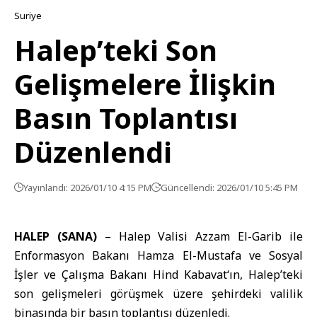
Suriye
Halep’teki Son
Gelişmelere İlişkin
Basın Toplantısı
Düzenlendi
Yayınlandı: 2026/01/10 4:15 PM
Güncellendi: 2026/01/10 5:45 PM
HALEP (SANA)
– Halep Valisi
Azzam El-Garib
ile
Enformasyon Bakanı
Hamza El-Mustafa
ve Sosyal
İşler ve Çalışma Bakanı
Hind Kabavat
‘ın, Halep’teki
son gelişmeleri görüşmek üzere şehirdeki valilik
binasında bir basın toplantısı düzenledi.