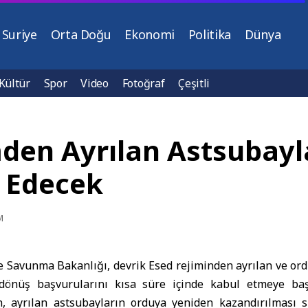
Suriye
Orta Doğu
Ekonomi
Politika
Dünya
Kültür
Spor
Video
Fotoğraf
Çeşitli
mden Ayrılan Astsubayl
l Edecek
M
e Savunma Bakanlığı
, devrik Esed rejiminden ayrılan ve or
 dönüş başvurularını kısa süre içinde kabul etmeye baş
, ayrılan astsubayların orduya yeniden kazandırılması s