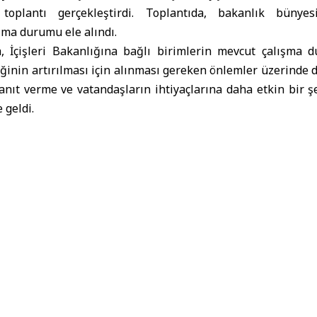
r toplantı gerçekleştirdi. Toplantıda, bakanlık bünye
şma durumu ele alındı.
, İçişleri Bakanlığına bağlı birimlerin mevcut çalışma 
ğinin artırılması için alınması gereken önlemler üzerinde 
yanıt verme ve vatandaşların ihtiyaçlarına daha etkin bir 
 geldi.
ara
Enes Hatab
İçişleri Bakanı
Suriye Cumhurbaşkanı