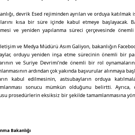
nlığı, devrik Esed rejiminden ayrılan ve orduya katılmak i
larını kısa bir süre içinde kabul etmeye başlayacak. Ba
lmesi ve yeniden yapılanma süreci çerçevesinde öneml
letişim ve Medya Müdürü Asım Galiyon, bakanlığın Faceboo
aylar, orduyu yeniden inşa etme sürecinin önemli bir par
arının ve Suriye Devrimi’nde önemli bir rol oynamaların
lanmasının ardından çok yakında başvurular alınmaya başla
arın kabul edilmesinin, astsubayların orduya katılmalar
amlanması sonucu mümkün olduğunu belirtti. Ayrıca,
usu prosedürlerin eksiksiz bir şekilde tamamlanmasına yön
unma Bakanlığı