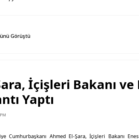
örünü Görüştü
ra, İçişleri Bakanı ve
antı Yaptı
4 PM
iye Cumhurbaşkanı
Ahmed El-Şara
,
İçişleri Bakanı
Enes