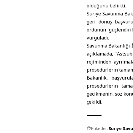
olduğunu belirtti.
Suriye Savunma Baka
geri dönüş başvuru
ordunun güçlendiri
vurguladı.
Savunma Bakanlığı İ
açıklamada, “Astsub
rejiminden ayrılmal
prosedürlerin tamam
Bakanlık, başvurul
prosedürlerin tam
gecikmenin, söz kon
çekildi.
Etiketler:
Suriye Sav