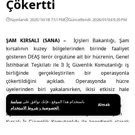
Çökertti
Yayınlandı: 2025/10/18 7:51 PM
Güncellendi: 2026/01/04 9:20 PM
ŞAM KIRSALI (SANA) –
İçişleri Bakanlığı
, Şam
kırsalının kuzey bölgelerinden birinde faaliyet
gösteren
DEAŞ terör örgütü
ne ait bir hücrenin, Genel
İstihbarat Teşkilatı ile İl İç Güvenlik Komutanlığı iş
birliğinde gerçekleştirilen bir operasyonla
çökertildiğini açıkladı. Operasyonda hücre
üyelerinden biri yakalanırken, ikisi etkisiz hale
getirildi ve silahlar ile mühimmat ele geçirildi.
باستخدام هذا الموقع ، فإنك توافق على
سياسة
İçişleri Bakanlığı, Telegram kanalından yaptığı
Almak
و
الخصوصية
شروط الاستخدام
.
açıklamada, Genel İstihbarat Teşkilatı’nın
Şam
Kırsalı
İç Güvenlik Komutanlığı ile koordineli olarak
gerçekleştirdiği operasyonun, terör hücresinin