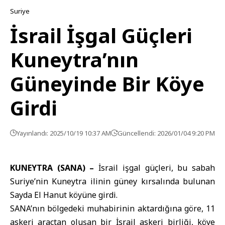
Suriye
İsrail İşgal Güçleri
Kuneytra’nın
Güneyinde Bir Köye
Girdi
Yayınlandı: 2025/10/19 10:37 AM
Güncellendi: 2026/01/04 9:20 PM
KUNEYTRA (SANA) –
İsrail işgal güçleri
, bu sabah
Suriye’nin
Kuneytra
ilinin güney kırsalında bulunan
Sayda El Hanut köyüne girdi.
SANA’nın bölgedeki muhabirinin aktardığına göre, 11
askeri araçtan oluşan bir İsrail askeri birliği, köye