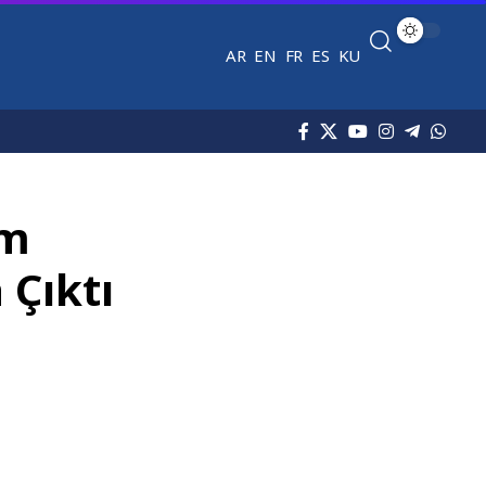
AR
EN
FR
ES
KU
ım
Çıktı