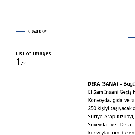
0-0x0-0-0#
List of Images
1
/2
DERA (SANA) –
Bugün
El Şam İnsani Geçiş 
Konvoyda, gıda ve t
250 kişiyi taşıyacak 
Suriye Arap Kızılay
Süveyda ve Dera v
konvoylarının düzen