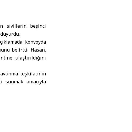
 sivillerin beşinci
 duyurdu.
açıklamada, konvoyda
unu belirtti. Hasan,
ine ulaştırıldığını
Savunma teşkilatının
eti sunmak amacıyla
nen bölgelere temel
oyunu Taşıdı