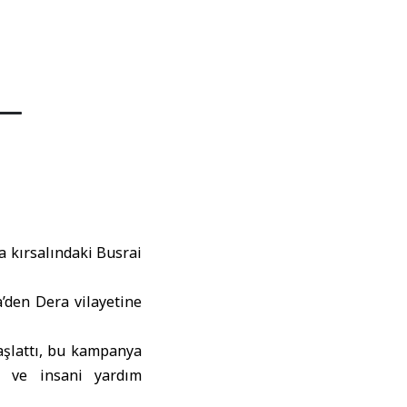
0
a kırsalındaki Busrai
’den Dera vilayetine
aşlattı, bu kampanya
ı ve insani yardım