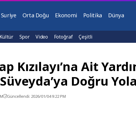
Suriye
Orta Doğu
Ekonomi
Politika
Dünya
Kültür
Spor
Video
Fotoğraf
Çeşitli
ap Kızılayı’na Ait Yard
Süveyda’ya Doğru Yola 
AM
Güncellendi: 2026/01/04 9:22 PM