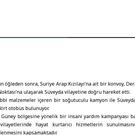
 öğleden sonra, Suriye Arap Kızılayı’na ait bir konvoy, Der
Noktası’na ulaşarak Süveyda vilayetine doğru hareket etti.
ıbbi malzemeler içeren bir soğutuculu kamyon ile Süveyda
dört otobüs bulunuyor.
ı, Güney bölgesine yönelik bir insani yardım kampanyası b
ilayetlerinde hayat kurtarıcı hizmetlerin sunulmasın
lenmesini kapsamaktadır.