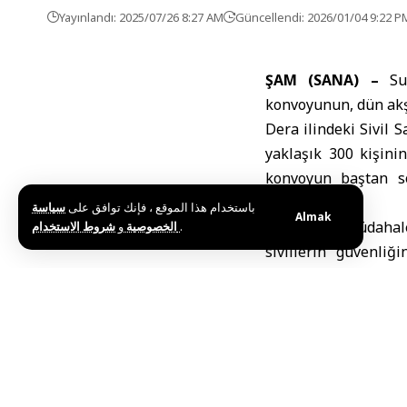
Yayınlandı: 2025/07/26 8:27 AM
Güncellendi: 2026/01/04 9:22 P
ŞAM (SANA) –
Sur
konvoyunun, dün akş
Dera ilindeki Sivil
yaklaşık 300 kişini
konvoyun baştan so
vurguladı.
باستخدام هذا الموقع ، فإنك توافق على
سياسة
Almak
Hasan, bu müdahalen
و
الخصوصية
شروط الاستخدام
.
sivillerin güvenli
yürüttüğü kesintisiz 
Bakanlık, insani y
hizmetlerin ulaştırıl
Etiketler:
Suriye Sivi