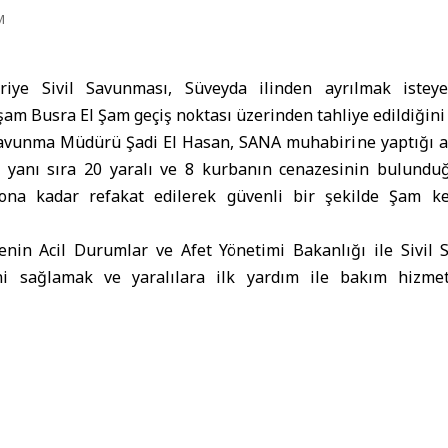
M
iye Sivil Savunması, Süveyda ilinden ayrılmak isteyen
am Busra El Şam geçiş noktası üzerinden tahliye edildiğini
 Savunma Müdürü Şadi El Hasan, SANA muhabirine yaptığı 
n yanı sıra 20 yaralı ve 8 kurbanın cenazesinin bulunduğ
na kadar refakat edilerek güvenli bir şekilde Şam kent
in Acil Durumlar ve Afet Yönetimi Bakanlığı ile Sivil 
ğini sağlamak ve yaralılara ilk yardım ile bakım hizm
çabaların bir parçası olduğunu ifade etti.
ardım çalışmalarının yoğun şekilde sürdüğünü ve etkile
masının garanti altına alınmaya devam ettiğini teyit etti.
l Savunması
Süveyda'dan Çıkmak İsteyen Sivillerin Beşinci Konv