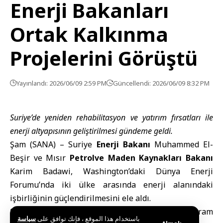
Enerji Bakanları
Ortak Kalkınma
Projelerini Görüştü
Yayınlandı: 2026/06/09 2:59 PM
Güncellendi: 2026/06/09 8:32 PM
Suriye’de yeniden rehabilitasyon ve yatırım fırsatları ile
enerji altyapısının geliştirilmesi gündeme geldi.
Şam (SANA) – Suriye
Enerji Bakanı
Muhammed El-
Beşir ve Mısır
Petrolve Maden Kaynakları Bakanı
Karim Badawi, Washington’daki Dünya Enerji
Forumu’nda iki ülke arasında enerji alanındaki
işbirliğinin güçlendirilmesini ele aldı.
Suriye Enerji Bakanlığı
, Salı günü Telegram
باستخدام هذا الموقع ، فإنك توافق على
سياسة