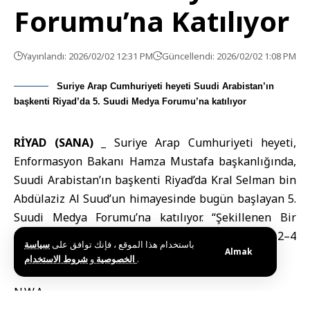
Forumu’na Katılıyor
Yayınlandı: 2026/02/02 12:31 PM
Güncellendi: 2026/02/02 1:08 PM
Suriye Arap Cumhuriyeti heyeti Suudi Arabistan’ın
başkenti Riyad’da 5. Suudi Medya Forumu’na katılıyor
RİYAD (SANA) _
Suriye Arap Cumhuriyeti heyeti,
Enformasyon Bakanı
Hamza Mustafa başkanlığında,
Suudi Arabistan’ın başkenti Riyad’da Kral Selman bin
Abdülaziz Al Suud’un himayesinde bugün başlayan 5.
Suudi Medya Forumu’na katılıyor. “Şekillenen Bir
Dünyada Medya” temasıyla düzenlenen forum, 2–4
باستخدام هذا الموقع ، فإنك توافق على
سياسة
Almak
Şubat 2026 tarihleri arasında gerçekleştirilecek.
و
الخصوصية
شروط الاستخدام
.
N.W.A