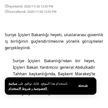
Yayınlandı: 2025/11/26 12:35 PM
Güncellendi: 2025/11/26 12:35 PM
Suriye İçişleri Bakanlığı
heyeti, uluslararası güvenlik
iş birliğinin güçlendirilmesine yönelik görüşmeler
gerçekleştirdi.
Suriye İçişleri Bakanlığı’ndan bir heyet,
İçişleri Bakan Yardımcısı general Abdulkadir
Tahhan başkanlığında, Başkent Marakeş’te
düzenlenen Interpol 93. Genel Kurulu’na
باستخدام هذا الموقع ، فإنك توافق على
سياسة
Almak
katıldı. Toplantıya üye ülkelerden üst düzey
و
الخصوصية
شروط الاستخدام
.
emniyet yetkilileri iştirak etti.
Bakanlığın Telegram kanalında aktarılan bilgilere