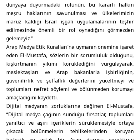
dünyaya duyurmadaki rolünün, bu kararlı halkın
meşru haklarının savunulması ve ülkelerimizin
maruz kaldığı İsrail işgali uygulamalarının teşhir
edilmesinde önemli bir rol oynadığını görmezden
gelemeyiz.”
Arap Medya Etik Kuralları’na uymanın önemine işaret
eden El-Mustafa, sözlerin bir sorumluluk olduğunu,
kışkırtmanın yıkımı körüklediğini vurgulayarak,
meslektaşları ve Arap bakanlarla işbirliğinin,
güvenilirlik ve şeffaflık değerlerini yüceltmeyi ve
toplumları nefret söylemi ve bölünmeden korumayı
amaçladığını kaydetti.
Dijital medyanın zorluklarına değinen El-Mustafa,
“Dijital medya çağının sunduğu fırsatlar, toplumları
yanıltıcı ve aşırı içeriklerin sürüklemesiyle ortaya
çıkacak bölünmelerin tehlikelerinden koruyan
birleşik ve ortak bir Arap duruşu gerektiren