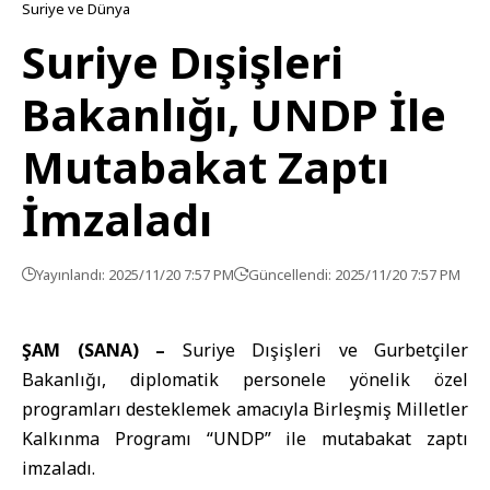
Suriye ve Dünya
Suriye Dışişleri
Bakanlığı, UNDP İle
Mutabakat Zaptı
İmzaladı
Yayınlandı: 2025/11/20 7:57 PM
Güncellendi: 2025/11/20 7:57 PM
ŞAM (SANA) –
Suriye
Dışişleri ve Gurbetçiler
Bakanlığı
, diplomatik personele yönelik özel
programları desteklemek amacıyla
Birleşmiş Milletler
Kalkınma Programı
“UNDP” ile mutabakat zaptı
imzaladı.