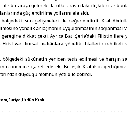
ile bir araya gelerek iki ülke arasındaki ilişkileri ve bunla
anlarında güçlendirilme yollarını ele aldı.
 bölgedeki son gelişmeleri de değerlendirdi. Kral Abdulla
rilmesine yönelik anlaşmanın uygulanmasının sağlanması ve
 gereğine dikkat çekti. Ayrıca Batı Şeria’daki Filistinlilere
e Hristiyan kutsal mekânlara yönelik ihlallerin tehlikeli
a, bölgedeki sükûnetin yeniden tesis edilmesi ve barışın 
rının önemine işaret ederek, Birleşik Krallık’ın geçtiğimiz 
rarından duyduğu memnuniyeti dile getirdi.
kanı
Suriye
Ürdün Kralı