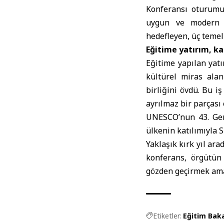
Konferansı oturumu
uygun ve modern e
hedefleyen, üç temel 
Eğitime yatırım, k
Eğitime yapılan yat
kültürel miras ala
birliğini övdü. Bu iş
ayrılmaz bir parçası
UNESCO’nun 43. Gen
ülkenin katılımıyla S
Yaklaşık kırk yıl ar
konferans, örgütün
gözden geçirmek amac
Etiketler:
Eğitim Bak