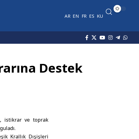
AR
EN
FR
ES
KU
krarına Destek
 istikrar ve toprak
guladı.
eşik Krallık
Dışişleri