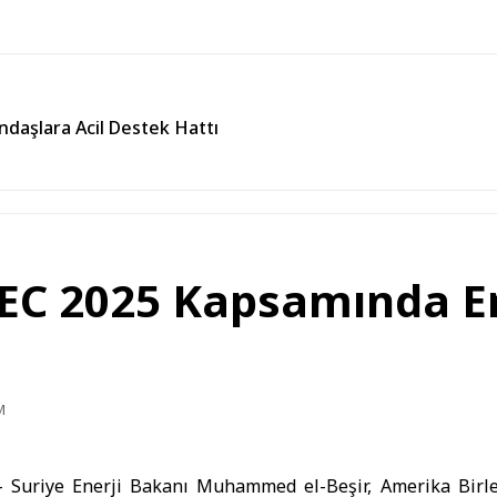
andaşlara Acil Destek Hattı
PEC 2025 Kapsamında E
M
–
Suriye Enerji Bakanı
Muhammed el-Beşir,
Amerika Birle