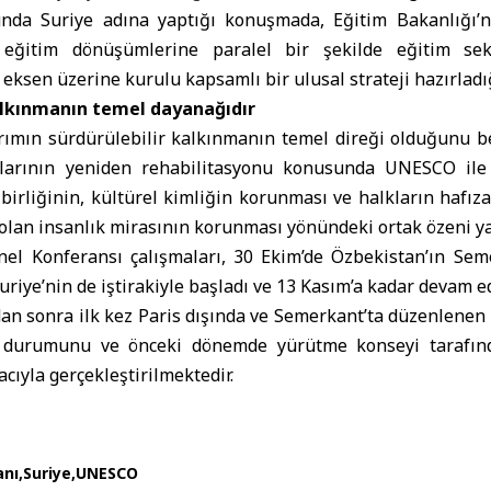
nda Suriye adına yaptığı konuşmada, Eğitim Bakanlığı’n
ğitim dönüşümlerine paralel bir şekilde eğitim sekt
eksen üzerine kurulu kapsamlı bir ulusal strateji hazırladığı
alkınmanın temel dayanağıdır
ırımın sürdürülebilir kalkınmanın temel direği olduğunu b
nlarının yeniden rehabilitasyonu konusunda UNESCO ile 
 birliğinin, kültürel kimliğin korunması ve halkların hafıza
 olan insanlık mirasının korunması yönündeki ortak özeni yan
el Konferansı çalışmaları, 30 Ekim’de
Özbekistan
’ın Sem
uriye’nin de iştirakiyle başladı ve 13 Kasım’a kadar devam e
adan sonra ilk kez Paris dışında ve Semerkant’ta düzenlene
 durumunu ve önceki dönemde yürütme konseyi tarafınd
ıyla gerçekleştirilmektedir.
anı
Suriye
UNESCO