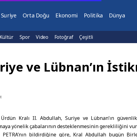
Suriye
Orta Doğu
Ekonomi
Politika
Dünya
Kültür
Spor
Video
Fotoğraf
Çeşitli
riye ve Lübnan’ın İsti
M
–
Ürdün Kralı
II. Abdullah,
Suriye
ve Lübnan’ın güvenlik,
aya yönelik çabalarının desteklenmesinin gerekliliğini vur
 PETRA’nın bildirdiğine göre, Kral Abdullah bugün Birl