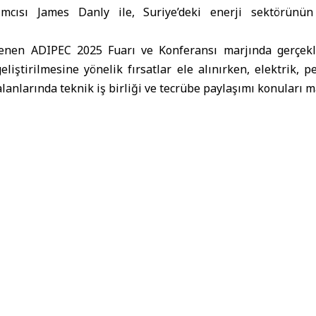
ımcısı James Danly ile, Suriye’deki enerji sektörün
lenen
ADIPEC 2025
Fuarı ve Konferansı marjında gerçek
geliştirilmesine yönelik fırsatlar ele alınırken, elektrik, p
alanlarında teknik iş birliği ve tecrübe paylaşımı konuları ma
 uluslararası temaslarını güçlendirme ve küresel enerji sek
çabalarının bir parçası olarak gerçekleştirilen görüşme, m
alitesini artırma hedefini de destekliyor.
 enerji etkinliklerinden biri olarak kabul edilen ADIPEC 2
a bakan, 250 üst düzey yönetici, politika yapıcı, yenilikçi ve 
 2025
Amerika Birleşik Devletleri
Suriye Enerji Bakanı