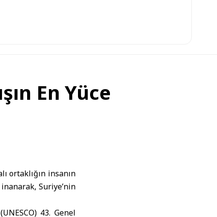
ışın En Yüce
 ortaklığın insanın
a inanarak,
Suriye
’nin
(
UNESCO
) 43. Genel