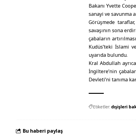
Bakanı
Yvette Cooper 
sanayi ve savunma al
Görüşmede taraflar,
savaşının sona erdi
çabaların artırılması
Kudüs’teki İslami v
uyarıda bulundu.
Kral Abdullah ayrıc
İngiltere’nin çabala
Devleti’ni tanıma ka
Etiketler:
dışişleri ba
Bu haberi paylaş