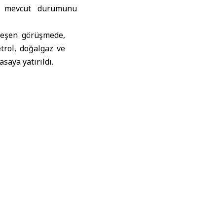
ün mevcut durumunu
leşen görüşmede,
etrol, doğalgaz ve
saya yatırıldı.
töründeki gelişmeleri
odern teknolojilerden
025, 6 Kasım’a kadar
akademisyen katılıyor.