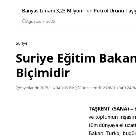
Banyas Limanı 3,23 Milyon Ton Petrol Ürünü Taşıy
Ağustos 7, 2026
Suriye
Suriye Eğitim Bakan
Biçimidir
Yayınlandı: 2025/11/04 3:39 PM
Güncellendi: 2026/01/04 9:24 P
TAŞKENT (SANA) –
ve toplumun inşasınd
tüm dünyaya el uzatt
Bakan Turko, bugün 