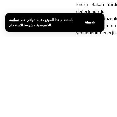
Enerji Bakan Yard
değerlendirdi.
Abu Dabi’de düzen
باستخدام هذا الموقع ، فإنك توافق على
سياسة
Almak
و
الخصوصية
شروط الاستخدام
.
enerji altyapısının 
yenilenebilir enerji 
Enerji Bakanlığı’nın
yakından takip etme 
yararlanarak hizmet k
Dünyanın önde gelen
sürecek.
Etkinliğe 45’ten fazl
Etiketler:
ABD
ADIPEC