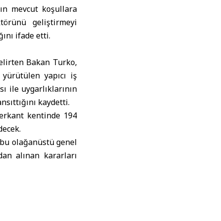
ın mevcut koşullara
örünü geliştirmeyi
nı ifade etti.
elirten Bakan Turko,
yürütülen yapıcı iş
sı ile uygarlıklarının
sıttığını kaydetti.
erkant kentinde 194
decek.
n bu olağanüstü genel
an alınan kararları