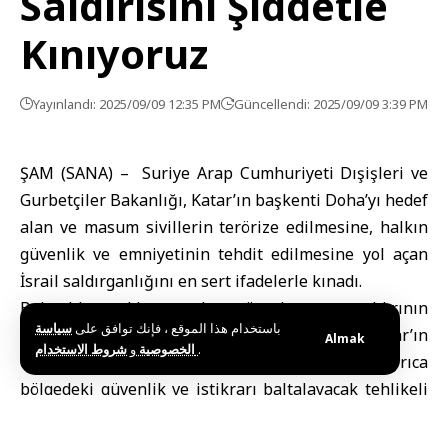
Saldırısını Şiddetle
Kınıyoruz
Yayınlandı: 2025/09/09 12:35 PM
Güncellendi: 2025/09/09 3:39 PM
ŞAM (SANA) – Suriye Arap Cumhuriyeti Dışişleri ve
Gurbetçiler Bakanlığı, Katar’ın başkenti Doha’yı hedef
alan ve masum sivillerin terörize edilmesine, halkın
güvenlik ve emniyetinin tehdit edilmesine yol açan
İsrail saldırganlığını en sert ifadelerle kınadı.
Bakanlık açıklamasında, söz konusu saldırının
باستخدام هذا الموقع ، فإنك توافق على
سياسة
uluslararası hukukun ve kardeş Katar’ın
Almak
و
الخصوصية
شروط الاستخدام
.
egemenliğinin açık bir ihlali olduğuna, ayrıca
bölgedeki güvenlik ve istikrarı baltalayacak tehlikeli
bir gerilime işaret ettiğine dikkat çekildi. Açıklamada,
İsrail işgalinin uluslararası yasa ve normları defalarca