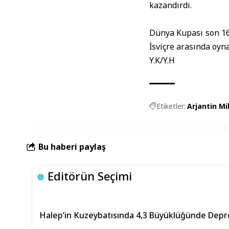
kazandırdı.
Dünya Kupası son 16
İsviçre arasında oy
Y.K/Y.H
Etiketler:
Arjantin Mi
Bu haberi paylaş
Editörün Seçimi
Halep’in Kuzeybatısında 4,3 Büyüklüğünde Dep