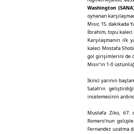
Washington (SANA
oynanan karşılaşmad
Mısır, 15. dakikada 
İbrahim, topu kaleci
Karşılaşmanın ilk y
kaleci Mostafa Shobie
gol girişimlerini de 
Mısır’ın 1-0 üstünlü
İkinci yarının başla
Salah’ın geliştird
incelemesinin ardınd
Mustafa Ziko, 67. d
Romero’nun golüyle 
Fernandez uzatma daki