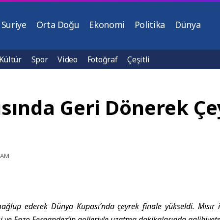
Suriye
Orta Doğu
Ekonomi
Politika
Dünya
Kültür
Spor
Video
Fotoğraf
Çeşitli
şısında Geri Dönerek Çe
7 AM
 mağlup ederek Dünya Kupası’nda çeyrek finale yükseldi. Mısır
 ve Enzo Fernandez’in golleriyle uzatma dakikalarında galibiyete 