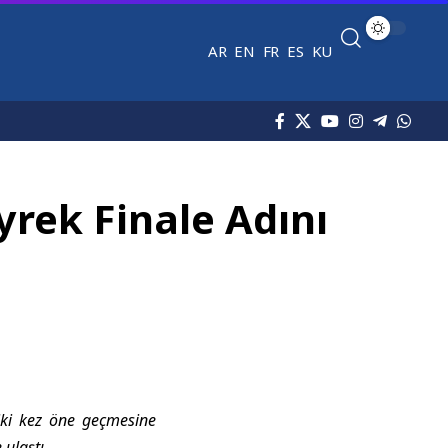
AR
EN
FR
ES
KU
yrek Finale Adını
 iki kez öne geçmesine
ulaştı.