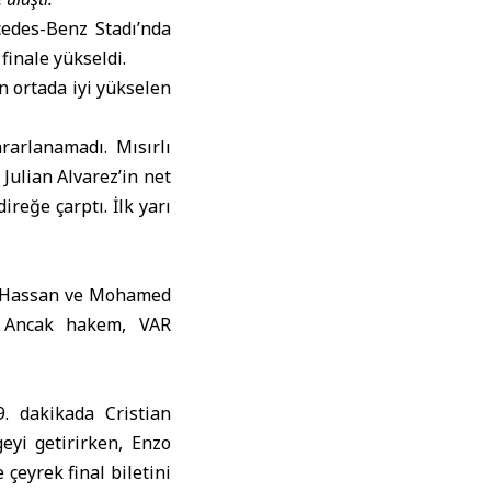
cedes-Benz Stadı’nda
 finale yükseldi.
n ortada iyi yükselen
rarlanamadı. Mısırlı
 Julian Alvarez’in net
ireğe çarptı. İlk yarı
sam Hassan ve Mohamed
ı. Ancak hakem, VAR
9. dakikada Cristian
eyi getirirken, Enzo
 çeyrek final biletini