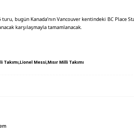
 turu, bugün Kanada’nın Vancouver kentindeki BC Place Sta
nanacak karşılaşmayla tamamlanacak.
lli Takımı
Lionel Messi
Mısır Milli Takımı
rem