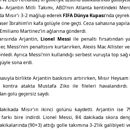
)–
Arjantin Milli Takımı, ABD’nin Atlanta kentindeki Mer
a Mısır’ı 3-2 mağlup ederek
FIFA Dünya Kupası
‘nda çeyrek
Yaser İbrahim’in kafa golüyle öne geçti. Ceza sahasına yapıla
 Emiliano Martinez’in ağlarına gönderdi.
arısında Arjantin,
Lionel Messi
ile penaltı fırsatından ya
r, Messi’nin penaltısını kurtarırken, Alexis Mac Allister ve
önledi. Ayrıca Messi’nin kullandığı serbest vuruşta top sağ d
ğüyle sona erdi.
masıyla birlikte Arjantin baskısını artırırken, Mısır Hey
iği kontra atakta Mustafa Ziko ile fileleri havalandırd
an golü geçersiz saydı.
akikada Mısır’ın ikinci golünü kaydetti. Arjantin ise 7
farkı bire indirdi. Lionel Messi, 84. dakikada skora deng
kalarında (90+3) attığı golle takımına 3-2’lik galibiyeti ve