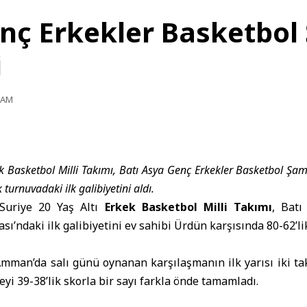
enç Erkekler Basketbo
i
9 AM
ek Basketbol Milli Takımı, Batı Asya Genç Erkekler Basketbol Şa
turnuvadaki ilk galibiyetini aldı.
uriye 20 Yaş Altı
Erkek Basketbol Milli Takımı
, Batı
’ndaki ilk galibiyetini ev sahibi Ürdün karşısında 80-62’lik 
mman’da salı günü oynanan karşılaşmanın ilk yarısı iki ta
vreyi 39-38’lik skorla bir sayı farkla önde tamamladı.