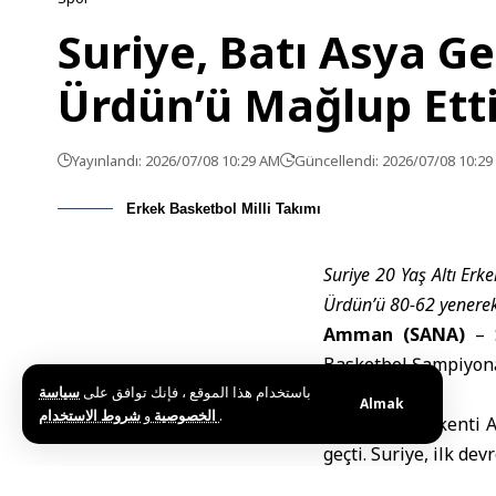
Suriye, Batı Asya G
Ürdün’ü Mağlup Ett
Yayınlandı: 2026/07/08 10:29 AM
Güncellendi: 2026/07/08 10:2
Erkek Basketbol Milli Takımı
Suriye 20 Yaş Altı Erk
Ürdün’ü 80-62 yenerek 
Amman (SANA)
– S
Basketbol Şampiyonası
باستخدام هذا الموقع ، فإنك توافق على
سياسة
Almak
و
الخصوصية
شروط الاستخدام
.
Ürdün’ün başkenti A
geçti. Suriye, ilk de