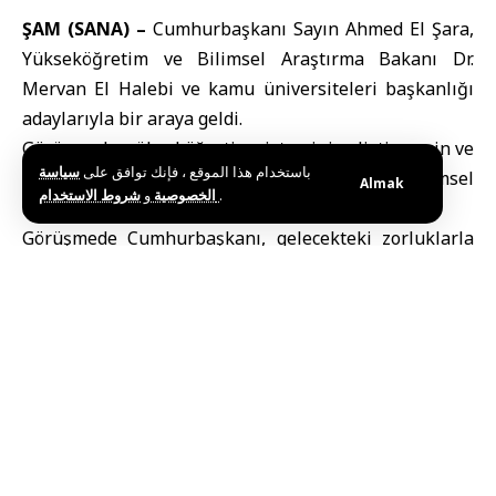
ŞAM (SANA) –
Cumhurbaşkanı Sayın Ahmed El Şara,
Yükseköğretim ve Bilimsel Araştırma Bakanı Dr.
Mervan El Halebi ve kamu üniversiteleri başkanlığı
adaylarıyla bir araya geldi.
Görüşmede, yükseköğretim sistemini geliştirmenin ve
باستخدام هذا الموقع ، فإنك توافق على
سياسة
ulusal kalkınma hedeflerine hizmet edecek bilimsel
Almak
و
الخصوصية
شروط الاستخدام
.
araştırmaları artırmanın yolları ele alındı.
Görüşmede Cumhurbaşkanı, gelecekteki zorluklarla
başa çıkmanın önemini ve yeni bir Suriye inşa etme
çerçevesinde stratejik planlamaya duyulan ihtiyacı
vurguladı.
Bu haberi paylaş
Editörün Seçimi