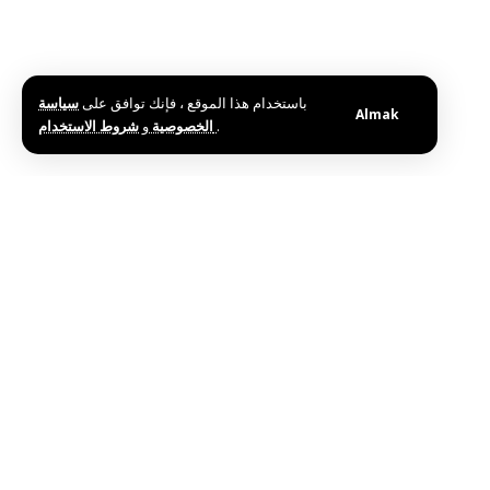
باستخدام هذا الموقع ، فإنك توافق على
سياسة
Almak
و
الخصوصية
شروط الاستخدام
.
Etiketler:
Cumhurbaşkanı Ahmed El Şara'nın Bahreyn Krallığı'na
Geldi
Bu haberi paylaş
Editörün Seçimi