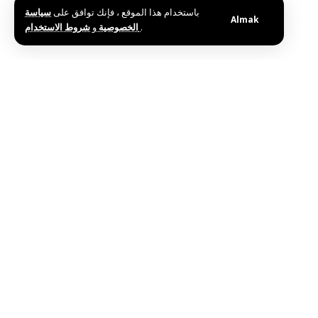
باستخدام هذا الموقع ، فإنك توافق على
سياسة
Almak
و
الخصوصية
شروط الاستخدام
.
Etiketler:
Almanya Federal Cumhuriyeti'nden Bir Heyeti Kabul Etti
Cumhurbaşkanı El Şara
Bu haberi paylaş