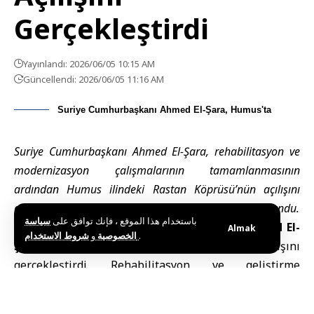
Gerçekleştirdi
Yayınlandı: 2026/06/05 10:15 AM
Güncellendi: 2026/06/05 11:16 AM
Suriye Cumhurbaşkanı Ahmed El-Şara, Humus'ta
Suriye Cumhurbaşkanı Ahmed El-Şara, rehabilitasyon ve
modernizasyon çalışmalarının tamamlanmasının
ardından Humus ilindeki Rastan Köprüsü’nün açılışını
gerçekleştirerek köprüyü yeniden trafiğin hizmetine sundu.
باستخدام هذا الموقع ، فإنك توافق على
سياسة
Humus (SANA) –
Suriye
Cumhurbaşkanı Ahmed El-
Almak
و
الخصوصية
شروط الاستخدام
.
Şara
,
Humus
ilindeki
Rastan Köprüsü
‘nün açılışını
gerçekleştirdi. Rehabilitasyon ve geliştirme
çalışmalarının tamamlanmasının ardından köprü
yeniden trafiğin hizmetine sunuldu.