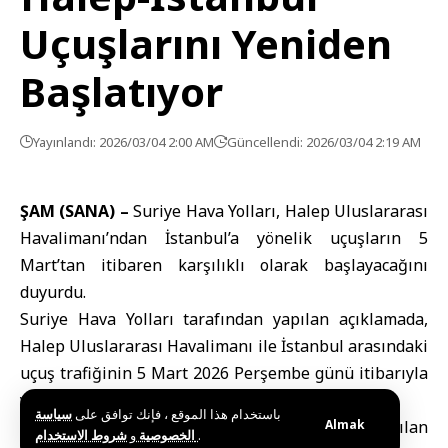
Uçuşlarını Yeniden
Başlatıyor
Yayınlandı: 2026/03/04 2:00 AM
Güncellendi: 2026/03/04 2:19 AM
ŞAM (SANA) –
Suriye Hava Yolları, Halep Uluslararası
Havalimanı’ndan
İstanbul
’a yönelik uçuşların 5
Mart’tan itibaren karşılıklı olarak başlayacağını
duyurdu.
Suriye Hava Yolları tarafından yapılan açıklamada,
Halep Uluslararası Havalimanı
ile İstanbul arasındaki
uçuş trafiğinin 5 Mart 2026 Perşembe günü itibarıyla
yeniden başlayacağı bildirildi.
باستخدام هذا الموقع ، فإنك توافق على
سياسة
Şirketin sosyal medya mecraları üzerinden paylaşılan
Almak
و
الخصوصية
شروط الاستخدام
.