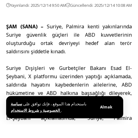
Yayınlandı: 2025/12/14 9:50 AM
Güncellendi: 2025/12/14 10:08 AM
ŞAM (SANA) –
Suriye, Palmira kenti yakınlarında
Suriye güvenlik güçleri ile ABD kuvvetlerinin
oluşturduğu ortak devriyeyi hedef alan terör
saldırısını şiddetle kınadı.
Suriye Dışişleri ve Gurbetçiler Bakanı
Esad El-
Şeybani, X platformu üzerinden yaptığı açıklamada,
saldırıda hayatını kaybedenlerin ailelerine, ABD
hükümetine ve ABD halkına başsağlığı dileyerek,
yaralılara acil şifalar temennisinde bulundu.
باستخدام هذا الموقع ، فإنك توافق على
سياسة
Almak
و
الخصوصية
شروط الاستخدام
.
El-Şeybani açıklamasında, “Suriye, Palmira
yakınlarında Suriye ile ABD arasında terörle
mücadele kapsamında görev yapan ortak bir devriyeyi