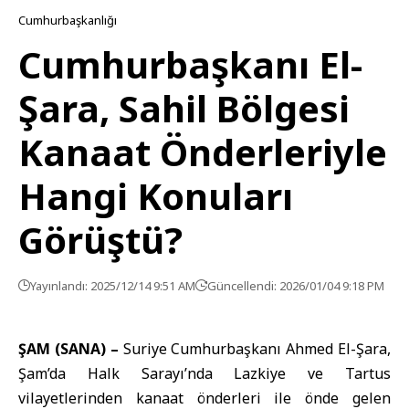
Cumhurbaşkanlığı
Cumhurbaşkanı El-
Şara, Sahil Bölgesi
Kanaat Önderleriyle
Hangi Konuları
Görüştü?
Yayınlandı: 2025/12/14 9:51 AM
Güncellendi: 2026/01/04 9:18 PM
ŞAM (SANA) –
Suriye Cumhurbaşkanı
Ahmed El-Şara
,
Şam’da Halk Sarayı’nda Lazkiye ve Tartus
vilayetlerinden kanaat önderleri ile önde gelen