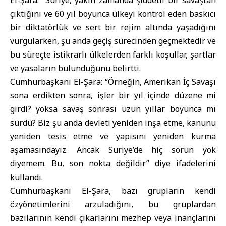
El-Şara: “Suriye, yakın zamanda şiddetli bir savaştan
çıktığını ve 60 yıl boyunca ülkeyi kontrol eden baskıcı
bir diktatörlük ve sert bir rejim altında yaşadığını
vurgularken, şu anda geçiş sürecinden geçmektedir ve
bu süreçte istikrarlı ülkelerden farklı koşullar, şartlar
ve yasaların bulunduğunu belirtti.
Cumhurbaşkanı El-Şara: “Örneğin, Amerikan İç Savaşı
sona erdikten sonra, işler bir yıl içinde düzene mi
girdi? yoksa savaş sonrası uzun yıllar boyunca mı
sürdü? Biz şu anda devleti yeniden inşa etme, kanunu
yeniden tesis etme ve yapısını yeniden kurma
aşamasındayız. Ancak Suriye’de hiç sorun yok
diyemem. Bu, son nokta değildir” diye ifadelerini
kullandı.
Cumhurbaşkanı El-Şara, bazı grupların kendi
özyönetimlerini arzuladığını, bu gruplardan
bazılarının kendi çıkarlarını mezhep veya inançlarını