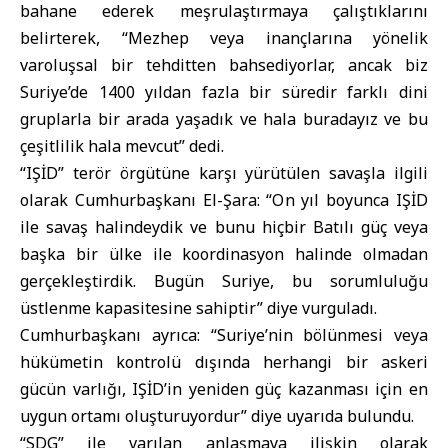
bahane ederek meşrulaştırmaya çalıştıklarını
belirterek, “Mezhep veya inançlarına yönelik
varoluşsal bir tehditten bahsediyorlar, ancak biz
Suriye’de 1400 yıldan fazla bir süredir farklı dini
gruplarla bir arada yaşadık ve hala buradayız ve bu
çeşitlilik hala mevcut” dedi.
“IŞİD” terör örgütüne karşı yürütülen savaşla ilgili
olarak Cumhurbaşkanı El-Şara: “On yıl boyunca IŞİD
ile savaş halindeydik ve bunu hiçbir Batılı güç veya
başka bir ülke ile koordinasyon halinde olmadan
gerçekleştirdik. Bugün Suriye, bu sorumluluğu
üstlenme kapasitesine sahiptir” diye vurguladı.
Cumhurbaşkanı ayrıca: “Suriye’nin bölünmesi veya
hükümetin kontrolü dışında herhangi bir askeri
gücün varlığı, IŞİD’in yeniden güç kazanması için en
uygun ortamı oluşturuyordur” diye uyarıda bulundu.
“SDG” ile varılan anlaşmaya ilişkin olarak