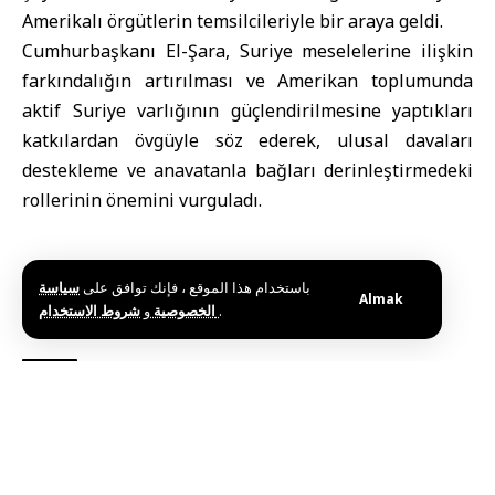
Amerikalı örgütlerin temsilcileriyle bir araya geldi.
Cumhurbaşkanı El-Şara, Suriye meselelerine ilişkin
farkındalığın artırılması ve Amerikan toplumunda
aktif Suriye varlığının güçlendirilmesine yaptıkları
katkılardan övgüyle söz ederek, ulusal davaları
destekleme ve anavatanla bağları derinleştirmedeki
rollerinin önemini vurguladı.
باستخدام هذا الموقع ، فإنك توافق على
سياسة
Almak
و
الخصوصية
شروط الاستخدام
.
Etiketler:
Cumhurbaşkanı Ahmed El-Şara
Esad Hasan el-Şeybani