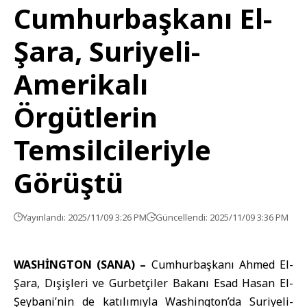
Cumhurbaşkanı El-
Şara, Suriyeli-
Amerikalı
Örgütlerin
Temsilcileriyle
Görüştü
Yayınlandı: 2025/11/09 3:26 PM
Güncellendi: 2025/11/09 3:36 PM
WASHİNGTON (SANA) –
Cumhurbaşkanı Ahmed El-
Şara
,
Dışişleri ve Gurbetçiler Bakanı
Esad Hasan El-
Şeybani’nin de katılımıyla Washington’da Suriyeli-