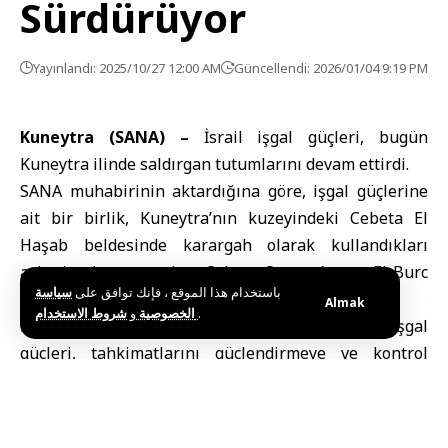
Sürdürüyor
Yayınlandı: 2025/10/27 12:00 AM
Güncellendi: 2026/01/04 9:19 PM
Kuneytra (SANA) –
İsrail işgal güçleri, bugün
Kuneytra
ilinde saldırgan tutumlarını devam ettirdi.
SANA muhabirinin aktardığına göre, işgal güçlerine
ait bir birlik, Kuneytra’nın kuzeyindeki Cebeta El
Haşab beldesinde karargah olarak kullandıkları
askeri nokta çevresine, Cebeta Ormanı’na ve El Burc
باستخدام هذا الموقع ، فإنك توافق على
سياسة
bölgesine yeni mayınlar yerleştirdi.
Almak
و
الخصوصية
شروط الاستخدام
.
Bölgedeki askeri hareketliliklerini artıran işgal
güçleri, tahkimatlarını güçlendirmeye ve kontrol
alanlarını çevredeki topraklarda genişletmeye
çalışıyor.
Bu uygulamalar, Golan Tepeleri’nin Suriye toprağı