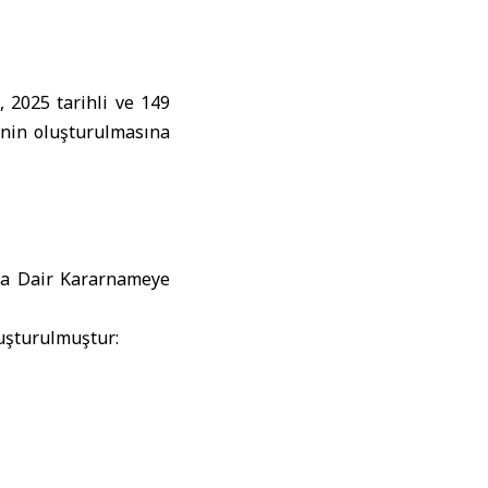
2025 tarihli ve 149
inin oluşturulmasına
ına Dair Kararnameye
uşturulmuştur: