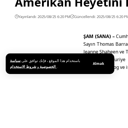
Amerikan Heyetini K
Yayınlandı: 2025/08/25 6:20 PM
Güncellendi: 2025/08/25 6:20 P
ŞAM (SANA) –
Cumhu
Sayın Thomas Barrac
Jeanne Shaheen ve Te
Görüşmede, Suriye 
باستخدام هذا الموقع ، فإنك توافق على
سياسة
Almak
و
الخصوصية
شروط الاستخدام
.
amacıyla diyalog ve iş
Etiketler:
Barrack Baş
Bu haberi paylaş