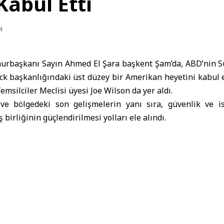
abul Etti
M
rbaşkanı Sayın Ahmed El Şara başkent Şam’da, ABD’nin Su
k başkanlığındaki üst düzey bir Amerikan heyetini kabul et
msilciler Meclisi üyesi Joe Wilson da yer aldı.
ve bölgedeki son gelişmelerin yanı sıra, güvenlik ve is
 birliğinin güçlendirilmesi yolları ele alındı.
kanlığındaki Bir Amerikan Heyetini Kabul Etti
Cumhurbaşkanı E