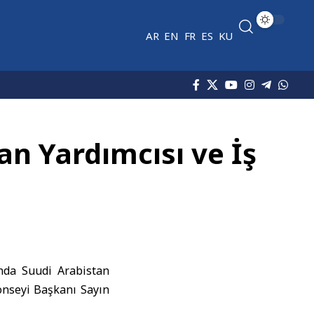
AR
EN
FR
ES
KU
n Yardımcısı ve İş
nda Suudi Arabistan
onseyi Başkanı Sayın