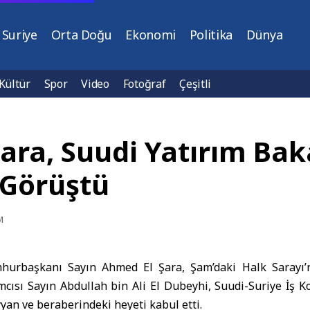
Suriye
Orta Doğu
Ekonomi
Politika
Dünya
Kültür
Spor
Video
Fotoğraf
Çeşitli
ra, Suudi Yatırım Baka
 Görüştü
M
hurbaşkanı Sayın Ahmed El Şara, Şam’daki Halk Sarayı’
mcısı Sayın Abdullah bin Ali El Dubeyhi, Suudi-Suriye İş K
 ve beraberindeki heyeti kabul etti.