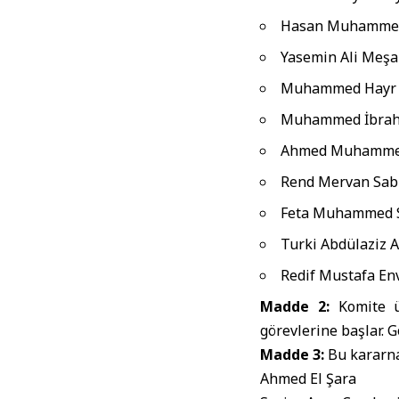
Hasan Muhammed
Yasemin Ali Meşa
Muhammed Hayr 
Muhammed İbrah
Ahmed Muhammed
Rend Mervan Sab
Feta Muhammed S
Turki Abdülaziz 
Redif Mustafa En
Madde 2:
Komite üy
görevlerine başlar. 
Madde 3:
Bu kararna
Ahmed El Şara