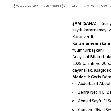
Yayınlandı: 2025/08/28 6:39 PM
Güncellendi: 2025/08/28 6:39 P
ŞAM (SANA) –
Suriy
sayılı kararnameyi 
Karar verdi.
Kararnamenin tam m
“Cumhurbaşkanı
Anayasal Bildiri hü
2025 tarihli ve 20 
dayanarak, aşağıdak
Madde 1:
Geçiş Döne
Abdülbasit Abdull
Zehra Necib El Ba
Ahmed Seyfu El S
Cumane Riyad Sey