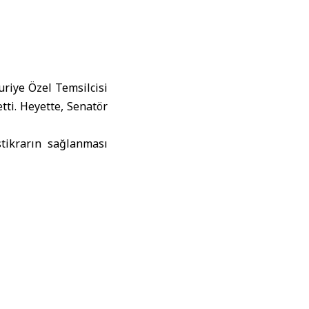
riye Özel Temsilcisi
ti. Heyette, Senatör
tikrarın sağlanması
l Şara