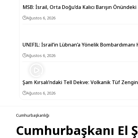
MSB: İsrail, Orta Doğu’da Kalıcı Barışın Önündeki
Ağustos 6, 2026
UNIFIL: İsrail’in Lübnan’a Yönelik Bombardıman
Ağustos 6, 2026
Şam Kırsalı’ndaki Tell Dekve: Volkanik Tüf Zengin
Ağustos 6, 2026
Cumhurbaşkanlığı
Cumhurbaşkanı El Şa