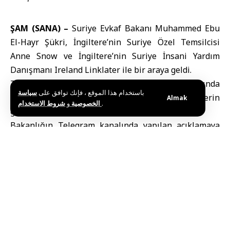
ŞAM (SANA) –
Suriye Evkaf Bakanı
Muhammed Ebu
El-Hayr Şükri,
İngiltere’nin Suriye Özel Temsilcisi
Anne Snow
ve İngiltere’nin Suriye İnsani Yardım
Danışmanı Ireland Linklater ile bir araya geldi.
Taraflar, özellikle dini ve insani konular bağlamında
باستخدام هذا الموقع ، فإنك توافق على
سياسة
Suriye ve Birleşik Krallık arasındaki ilişkilerin
Almak
و
الخصوصية
شروط الاستخدام
.
güçlendirilmesi yollarını görüştü.
Bakanlığın Telegram kanalında yapılan açıklamaya
göre, Şam’daki Bakanlık merkezinde düzenlenen
görüşmede, iki taraf “İslami Söylem Birliği”
konferansına ilişkin olumlu geri bildirimleri
değerlendirdi ve Evkaf Bakanlığı’nın sivil barışı
güçlendirme ile ılımlılık değerlerini yayma
konusundaki rolünü ele aldı.
Bu görüşme, Cumhurbaşkanlığı ve Yüksek Fetva