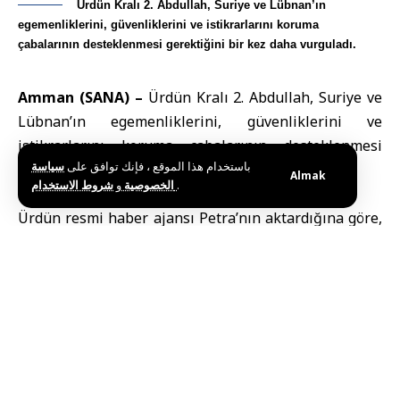
Ürdün Kralı 2. Abdullah, Suriye ve Lübnan’ın
egemenliklerini, güvenliklerini ve istikrarlarını koruma
çabalarının desteklenmesi gerektiğini bir kez daha vurguladı.
Amman (SANA) –
Ürdün Kralı 2. Abdullah, Suriye ve
Lübnan
’ın egemenliklerini, güvenliklerini ve
istikrarlarını koruma çabalarının desteklenmesi
باستخدام هذا الموقع ، فإنك توافق على
سياسة
gerektiğini bir kez daha vurguladı.
Almak
و
الخصوصية
شروط الاستخدام
.
Ürdün
resmi haber ajansı Petra’nın aktardığına göre,
Kral 2. Abdullah, Çarşamba günü Amman’da
Endonezya Cumhurbaşkanı Prabowo Subianto ile iki
ülke arasındaki işbirliğinin geliştirilmesi yollarını
görüştü.
Görüşmede, bu işbirliğinin her iki ülkenin çıkarlarına
hizmet etmesinin ve bölgesel istikrarın