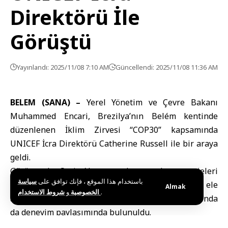
Direktörü İle
Görüştü
Yayınlandı: 2025/11/08 7:10 AM
Güncellendi: 2025/11/08 11:36 AM
BELEM (SANA) –
Yerel Yönetim ve Çevre Bakanı
Muhammed Encari, Brezilya’nın Belém kentinde
düzenlenen
İklim Zirvesi
“COP30” kapsamında
UNICEF İcra Direktörü
Catherine Russell ile bir araya
geldi.
Görüşmede, Suriye’de su tuzdan arındırma projeleri
باستخدام هذا الموقع ، فإنك توافق على
سياسة
ve çevre gözlem merkezleri kurulması imkânı ele
Almak
و
الخصوصية
شروط الاستخدام
.
alınırken, yaşam kalitesinin iyileştirilmesi alanında
da deneyim paylaşımında bulunuldu.