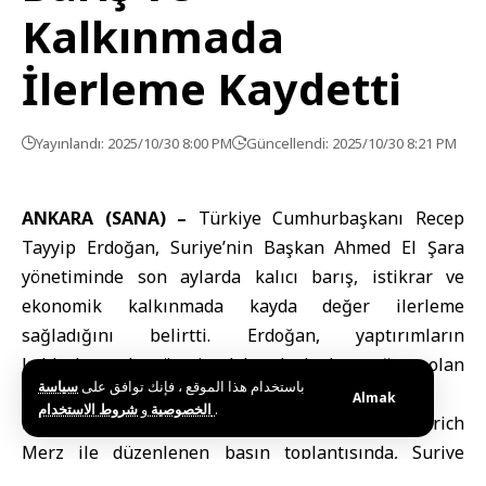
Kalkınmada
İlerleme Kaydetti
Yayınlandı: 2025/10/30 8:00 PM
Güncellendi: 2025/10/30 8:21 PM
ANKARA (SANA) –
Türkiye Cumhurbaşkanı
Recep
Tayyip Erdoğan, Suriye’nin Başkan Ahmed El Şara
yönetiminde son aylarda kalıcı barış, istikrar ve
ekonomik kalkınmada kayda değer ilerleme
sağladığını belirtti. Erdoğan, yaptırımların
kaldırılmasıyla sürecin daha da hızlanacağına olan
باستخدام هذا الموقع ، فإنك توافق على
سياسة
güvenini dile getirdi.
Almak
و
الخصوصية
شروط الاستخدام
.
Erdoğan,
Ankara
’da Almanya Şansölyesi Friedrich
Merz ile düzenlenen basın toplantısında, Suriye
halkının refahının ve ülkenin toprak bütünlüğünün