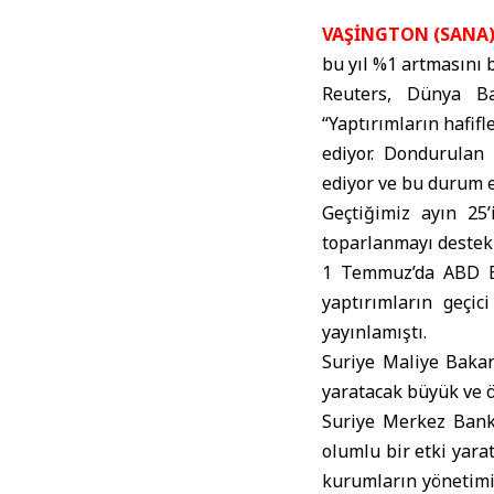
VAŞİNGTON (SANA
bu yıl %1 artmasını b
Reuters, Dünya Ba
“Yaptırımların hafif
ediyor. Dondurulan 
ediyor ve bu durum en
Geçtiğimiz ayın 25’
toparlanmayı destekl
1 Temmuz’da ABD Ba
yaptırımların geçi
yayınlamıştı.
Suriye Maliye Baka
yaratacak büyük ve 
Suriye Merkez Bank
olumlu bir etki yara
kurumların yönetimin