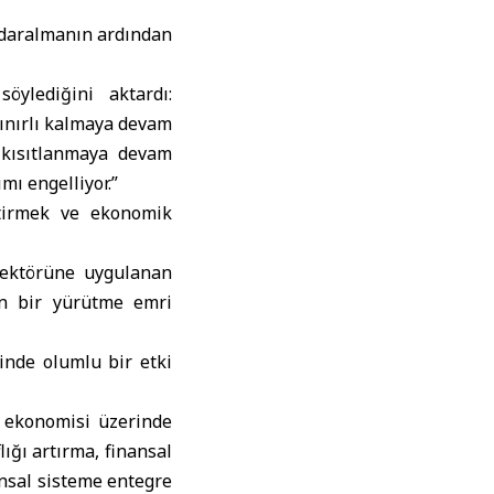
k daralmanın ardından
ylediğini aktardı:
sınırlı kalmaya devam
m kısıtlanmaya devam
ımı engelliyor.”
eştirmek ve ekonomik
sektörüne uygulanan
en bir yürütme emri
nde olumlu bir etki
 ekonomisi üzerinde
ığı artırma, finansal
ansal sisteme entegre