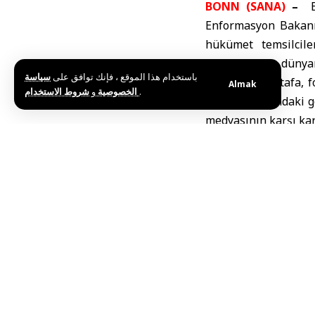
BONN (SANA)
–
Bo
Enformasyon
Bakanı
hükümet temsilcile
gazeteciler ve dünya
باستخدام هذا الموقع ، فإنك توافق على
سياسة
Bakan El Mustafa, f
Almak
و
الخصوصية
شروط الاستخدام
.
mevcut durumdaki gel
medyasının karşı kar
Bakan El Mustafa ay
toplantı ve DW med
toplantı düzenleyecek
Bakan El Mustafa’
oturumunda bir aray
ve ulusal medya ort
önemi ele alınacak.
Bu haberi paylaş