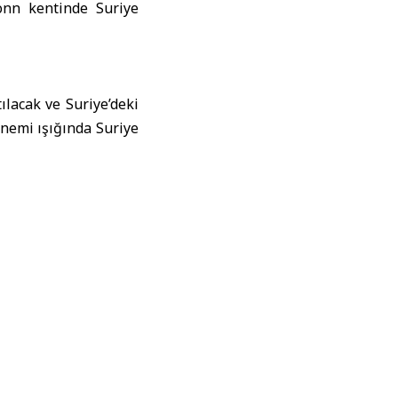
nn kentinde Suriye
lacak ve Suriye’deki
önemi ışığında Suriye
umu direktörüyle bir
 üzere bir dizi yan
rüşecek.
a açık bir diyalog
riye medyasının rolü
etkinleştirilmesinin