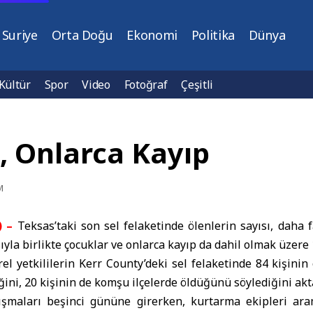
Suriye
Orta Doğu
Ekonomi
Politika
Dünya
Kültür
Spor
Video
Fotoğraf
Çeşitli
, Onlarca Kayıp
M
 –
Teksas’taki son sel felaketinde ölenlerin sayısı, daha 
yla birlikte çocuklar ve onlarca kayıp da dahil olmak üzere 
l yetkililerin Kerr County’deki sel felaketinde 84 kişini
ini, 20 kişinin de komşu ilçelerde öldüğünü söylediğini akt
lışmaları beşinci gününe girerken, kurtarma ekipleri a