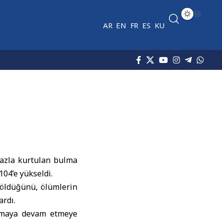
AR
EN
FR
ES
KU
fazla kurtulan bulma
104’e yükseldi.
n öldüğünü, ölümlerin
ardı.
ramaya devam etmeye