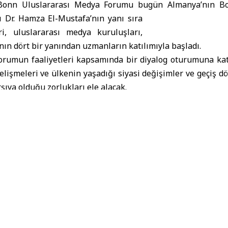
nn Uluslararası Medya Forumu bugün Almanya’nın Bo
 Dr. Hamza El-Mustafa’nın yanı sıra
ri, uluslararası medya kuruluşları,
nın dört bir yanından uzmanların katılımıyla başladı.
orumun faaliyetleri kapsamında bir diyalog oturumuna katı
işmeleri ve ülkenin yaşadığı siyasi değişimler ve geçiş d
şıya olduğu zorlukları ele alacak.
rıca forumun yan etkinlikleri kapsamında Bonn Medya For
ya kuruluşunun yönetimiyle bir toplantı da dahil olmak
 ve iş birliği ve mesleki uzmanlık alışverişi fırsatlarını gö
nın ayrıca Almanya’daki Suriye toplumundan bir grupl
a gelmesi planlanıyor. Oturumda, önümüzdeki dönemde Su
amının desteklenmesinde Suriyeli yeteneklerin katılımının 