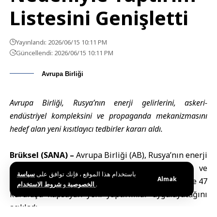
Listesini Genişletti
Yayınlandı: 2026/06/15 10:11 PM
Güncellendi: 2026/06/15 10:11 PM
Avrupa Birliği
Avrupa Birliği, Rusya’nın enerji gelirlerini, askeri-
endüstriyel kompleksini ve propaganda mekanizmasını
hedef alan yeni kısıtlayıcı tedbirler kararı aldı.
Brüksel (SANA) –
Avrupa Birliği (AB), Rusya’nın enerji
gelirlerini, askeri-endüstriyel kompleksini ve
باستخدام هذا الموقع ، فإنك توافق على
سياسة
Almak
propaganda mekanizmasını hedef alan, 34 birey ve 47
و
الخصوصية
شروط الاستخدام
.
kuruluşu kapsayan yeni yaptırımlar uygulayacağını
açıkladı.