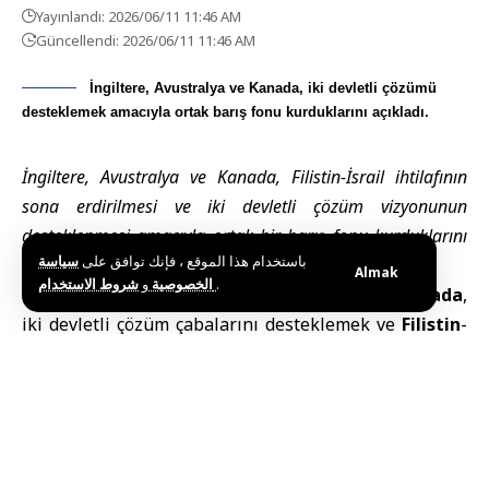
Yayınlandı: 2026/06/11 11:46 AM
Güncellendi: 2026/06/11 11:46 AM
İngiltere, Avustralya ve Kanada, iki devletli çözümü
desteklemek amacıyla ortak barış fonu kurduklarını açıkladı.
İngiltere, Avustralya ve Kanada, Filistin-İsrail ihtilafının
sona erdirilmesi ve iki devletli çözüm vizyonunun
desteklenmesi amacıyla ortak bir barış fonu kurduklarını
باستخدام هذا الموقع ، فإنك توافق على
سياسة
duyurdu.
Almak
و
الخصوصية
شروط الاستخدام
.
LONDRA (SANA) –
İngiltere
,
Avustralya
ve
Kanada
,
iki devletli çözüm çabalarını desteklemek ve
Filistin
-
İsrail ihtilafının sona erdirilmesine katkı sağlamak
amacıyla ortak bir barış fonu kurduklarını açıkladı.
Reuters’ın İngiltere Dışişleri Bakanlığına
dayandırdığı habere göre, fon mevcut ve yeni taban
girişimlerine odaklanacak. Özellikle gençlere, sivil